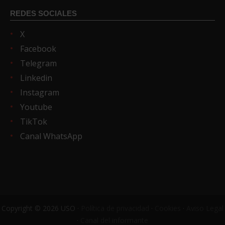
REDES SOCIALES
X
Facebook
Telegram
Linkedin
Instagram
Youtube
TikTok
Canal WhatsApp
Copyright © 2026 USO ·
Política de privacidad
·
Cookies
·
Aviso Legal
·
Canal del informante