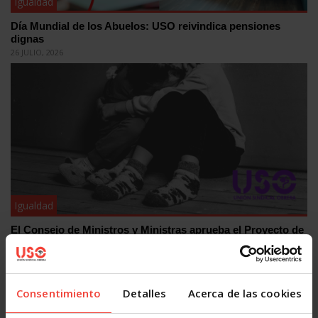
Igualdad
Día Mundial de los Abuelos: USO reivindica pensiones
dignas
26 JULIO, 2026
Igualdad
El Consejo de Ministros y Ministras aprueba el Proyecto de
Ley Orgánica de Violencia Vicaria
16 JULIO, 2026
Consentimiento
Detalles
Acerca de las cookies