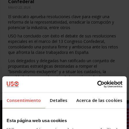
Confederal
MAYO 22, 2026
El sindicato aprueba resoluciones clave para exigir una
reforma de la representatividad, erradicar la corrupción y
potenciar la industria, entre otros
USO ha concluido con éxito el debate de sus resoluciones
especiales en el marco del 13 Congreso Confederal,
consolidando una postura firme y ambiciosa ante los retos
que afronta la clase trabajadora en España.
Los delegados y delegadas han ratificado un conjunto de
propuestas estratégicas destinadas a romper el
“bisindicalismo excluyente” y a situar los cuidados, la
igualdad y la paz en el centro de la acción sindical.
Leer más
Consentimiento
Detalles
Acerca de las cookies
Esta página web usa cookies