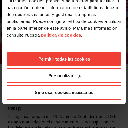
Utilizamos cookies propias y de terceros para facilitar la
navegación, obtener información de estadísticas de uso
de nuestros visitantes y gestionar campañas
publicitarias. Puede configurar el tipo de cookies a utilizar
en la parte inferior de este aviso. Para más información
consulte nuestra
política de cookies
.
Permitir todas las cookies
Segunda jornada del 13 Congreso Confederal de
Personalizar
USO: debate, Estatutos y Programa de Acción
MAYO 21, 2026
El 13 Congreso Confederal de USO aborda las líneas
Solo usar cookies necesarias
estratégicas del sindicato: empleo digno, negociación
colectiva, salud laboral y transformación del mundo del
trabajo
La segunda jornada del 13 Congreso Confederal de USO ha
estado marcada por el debate interno, la participación de
los delegados y la definición de las líneas estratégicas que