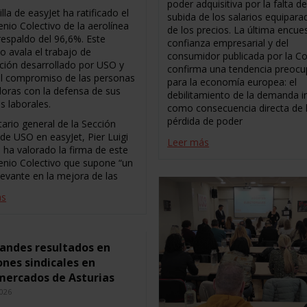
poder adquisitiva por la falta d
illa de easyJet ha ratificado el
subida de los salarios equiparad
enio Colectivo de la aerolínea
de los precios. La última encue
respaldo del 96,6%. Este
confianza empresarial y del
o avala el trabajo de
consumidor publicada por la C
ción desarrollado por USO y
confirma una tendencia preocu
 el compromiso de las personas
para la economía europea: el
doras con la defensa de sus
debilitamiento de la demanda i
s laborales.
como consecuencia directa de 
pérdida de poder
tario general de la Sección
 de USO en easyJet, Pier Luigi
Leer más
 ha valorado la firma de este
venio Colectivo que supone “un
levante en la mejora de las
ás
andes resultados en
ones sindicales en
mercados de Asturias
2026