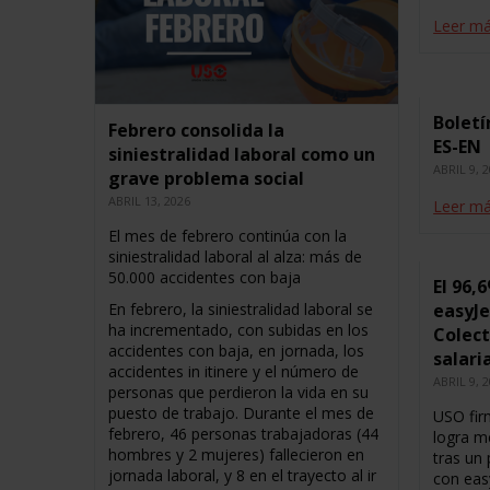
Leer m
Boletí
Febrero consolida la
ES-EN
siniestralidad laboral como un
ABRIL 9, 
grave problema social
ABRIL 13, 2026
Leer m
El mes de febrero continúa con la
siniestralidad laboral al alza: más de
50.000 accidentes con baja
El 96,
easyJe
En febrero, la siniestralidad laboral se
ha incrementado, con subidas en los
Colect
accidentes con baja, en jornada, los
salari
accidentes in itinere y el número de
ABRIL 9, 
personas que perdieron la vida en su
puesto de trabajo. Durante el mes de
USO fir
febrero, 46 personas trabajadoras (44
logra me
hombres y 2 mujeres) fallecieron en
tras un
jornada laboral, y 8 en el trayecto al ir
con eas