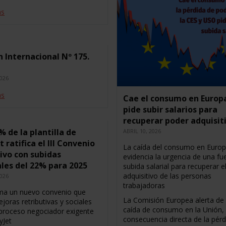
ás
n Internacional Nº 175.
2026
ás
Cae el consumo en Europ
pide subir salarios para
recuperar poder adquisit
6% de la plantilla de
ABRIL 10, 2026
t ratifica el III Convenio
La caída del consumo en Euro
ivo con subidas
evidencia la urgencia de una fu
ales del 22% para 2025
subida salarial para recuperar e
adquisitivo de las personas
2026
trabajadoras
ma un nuevo convenio que
La Comisión Europea alerta de 
joras retributivas y sociales
caída de consumo en la Unión,
 proceso negociador exigente
consecuencia directa de la pérd
yJet