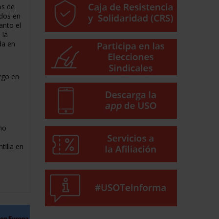
os de
ados en
anto el
 la
da en
zgo en
n
mo
o
tilla en