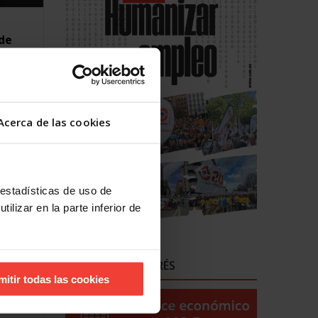
 de
ntos
orman
iones
Acerca de las cookies
 curso
les que
 estadísticas de uso de
nadas.
ilizar en la parte inferior de
mpaña y
 a su
ENLACES DE INTERÉS
so.
mitir todas las cookies
sido