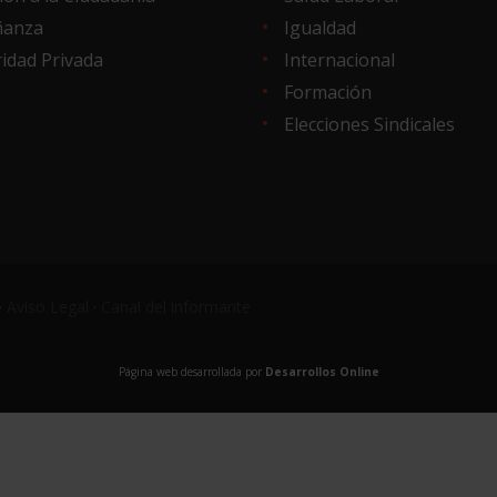
ñanza
Igualdad
idad Privada
Internacional
Formación
Elecciones Sindicales
·
Aviso Legal
·
Canal del informante
Página web desarrollada por
Desarrollos Online