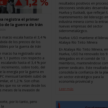
resultados positivos en proces
elecciones sindicales desarroll
Huelva y Euskadi, que reflejan t
mantenimiento del liderazgo en
 ya registra el primer
industria minera como la entra
o de la guerra de Irán
nuevas empresas del sector
 2026
siderometalúrgico.
de marzo escala hasta el 3,4 %
Huelva: USO mantiene el lidera
ubida de los precios de los
Atalaya Río Tinto Minera
ibles por la guerra de Irán
En Atalaya Río Tinto Minera, e
de marzo ha registrado una
Huelva, USO ha renovado los 9
de 1,1 puntos con respecto a
delegados en el comité de 13
, escalando hasta el 3,4 % por
miembros, manteniéndose co
e incremento, sobre todo, del
primer sindicato. Este resultad
e la energía por la guerra en
consolida la confianza de la plan
l IPC mensual también subió de
un sector estratégico para la
milar, el 1,2 %. Son cifras
economía provincial y
es que no se veían desde los
Leer más
s meses de la invasión de
.
porte, por lo tanto, pero
 la