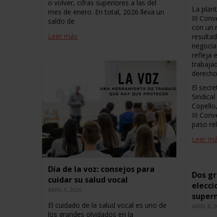
o volver, cifras superiores a las del
La plant
mes de enero. En total, 2026 lleva un
III Conv
saldo de
con un 
Leer más
resultad
negocia
refleja
trabaja
derecho
El secre
Sindical
Copello,
III Con
paso re
Leer m
Día de la voz: consejos para
Dos gr
cuidar su salud vocal
elecci
ABRIL 9, 2026
super
El cuidado de la salud vocal es uno de
ABRIL 8, 
los grandes olvidados en la