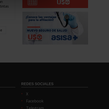
an
tintas
te
REDES SOCIALES
X
Facebook
Telegram