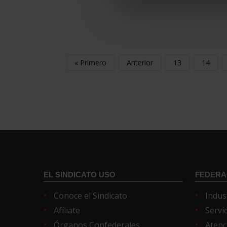
« Primero
Anterior
13
14
EL SINDICATO USO
FEDERA
Conoce el Sindicato
Indus
Afíliate
Servi
Órganos Confederales
Atenc