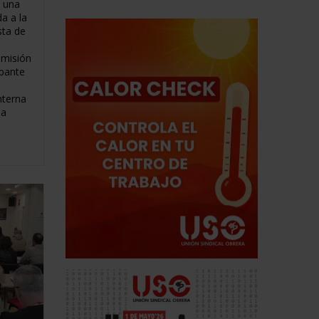
e una
a a la
sta de
omisión
pante
nterna
la