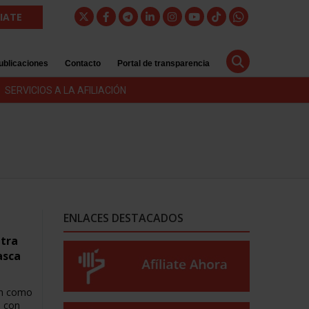
LIATE
ublicaciones
Contacto
Portal de transparencia
SERVICIOS A LA AFILIACIÓN
ENLACES DESTACADOS
ntra
asca
ón como
a con