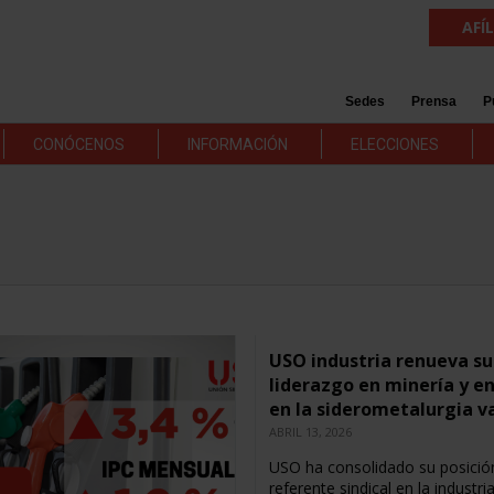
AFÍ
Sedes
Prensa
P
CONÓCENOS
INFORMACIÓN
ELECCIONES
USO industria renueva su
liderazgo en minería y e
en la siderometalurgia v
ABRIL 13, 2026
USO ha consolidado su posici
referente sindical en la industri