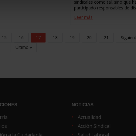
sindicales como tal, sino que h
participado responsables de dis
Leer más
15
16
17
18
19
20
21
Siguien
Último »
CIONES
NOTICIAS
tria
Actualidad
cios
Acción Sindical
ión a la Ciudadanía
Salud Laboral