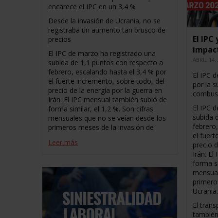
encarece el IPC en un 3,4 %
Desde la invasión de Ucrania, no se
registraba un aumento tan brusco de
El IPC
precios
impact
El IPC de marzo ha registrado una
ABRIL 14,
subida de 1,1 puntos con respecto a
febrero, escalando hasta el 3,4 % por
El IPC 
el fuerte incremento, sobre todo, del
por la s
precio de la energía por la guerra en
combust
Irán. El IPC mensual también subió de
El IPC 
forma similar, el 1,2 %. Son cifras
subida 
mensuales que no se veían desde los
febrero
primeros meses de la invasión de
el fuert
Leer más
precio d
Irán. E
forma si
mensual
primero
Ucrania
El trans
también