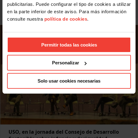
publicitarias. Puede configurar el tipo de cookies a utilizar
Leer más
en la parte inferior de este aviso. Para más información
consulte nuestra
política de cookies
.
Permitir todas las cookies
Personalizar
Solo usar cookies necesarias
USO, en la jornada del Consejo de Desarrollo