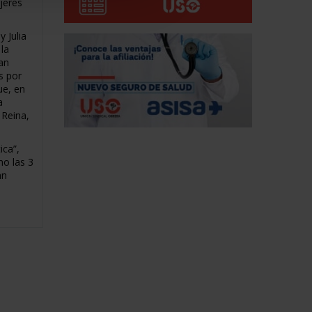
jeres
 Julia
la
an
s por
ue, en
a
 Reina,
ica”,
mo las 3
an