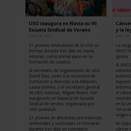
USO inaugura en Navia su VII
Cáncer
Escuela Sindical de Verano
y la l
JUNIO 30, 2026
JUNIO 30,
21 jóvenes sindicalistas de la USO se
La vergü
forman durante tres días en Navia,
INSST l
Asturias, como primer paso en su
ignora
formación de cuadros
El INSS
El secretario de Organización de USO,
estreme
David Díaz, junto a la secretaria de
poblaci
Formación y Atención a la Afiliación,
expuest
Laura Estévez, y el secretario general
entorno
de USO-Asturias, Miguel Rivero, han
el cánce
inaugurado en Navia la VII Escuela
mortali
Sindical de Verano, organizada por
en la U
USO-Juventud.
cerca d
origen l
21 jóvenes de diferentes procedencias
territoriales y sectoriales se formarán
En Espa
durante tres días en conceptos
cáncer 