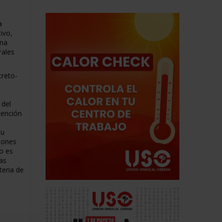
a
ivo,
una
rales
creto-
l
 del
tención
su
llones
o es
las
teria de