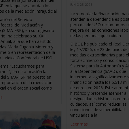
ticipa en la Jornada Anual del
JUNIO 25, 2026
P en la que se abordan los
os de la mediación intrajudicial
Incrementar la financiación par
atender la dependencia es posit
ación del Servicio
pero desde USO reclamamos 
nfederal de Mediación y
mejora de las condiciones labo
je (SIMA-FSP), en su trigésimo
de las personas que cuidan
rio, ha celebrado su XXIII
Anual, a la que han asistido
El BOE ha publicado el Real De
radas María Eugenia Moreno y
ley 17/2026, de 23 de junio, de
ermejo en representación de la
medidas extraordinarias para e
a Jurídica Confederal de USO.
fortalecimiento y consolidación
Sistema para la Autonomía y A
 lema “Escucharnos para
a la Dependencia (SAAD), que
rnos”, en esta ocasión la
incrementa significativamente 
 del SIMA-FSP ha puesto en
financiación hasta los 5.513 mi
a importancia de la mediación
de euros en 2026. Este aument
icial en el orden social como
histórico y pretende atender a 
ás
desigualdades históricas en ma
cuidados, así como reducir las
condiciones de vulnerabilidad
vinculadas a la
Leer más