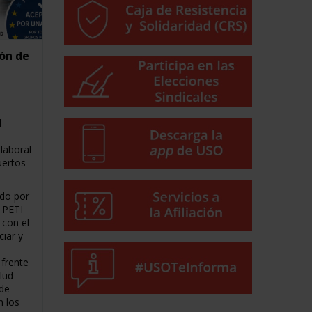
ón de
d
l
laboral
uertos
do por
a PETI
 con el
iar y
 frente
lud
 de
n los