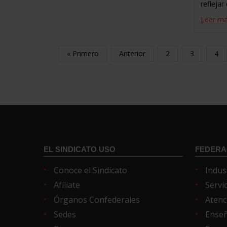
reflejar 
Leer m
« Primero
Anterior
2
3
4
EL SINDICATO USO
FEDERA
Conoce el Sindicato
Indus
Afíliate
Servi
Órganos Confederales
Atenc
Sedes
Ense