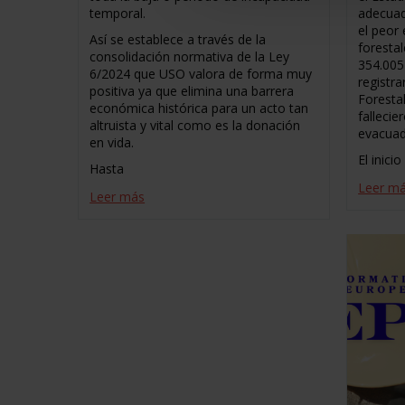
temporal.
adecuad
el peor 
Así se establece a través de la
foresta
consolidación normativa de la Ley
354.005
6/2024 que USO valora de forma muy
registr
positiva ya que elimina una barrera
Foresta
económica histórica para un acto tan
fallecie
altruista y vital como es la donación
evacuad
en vida.
El inici
Hasta
Leer m
Leer más