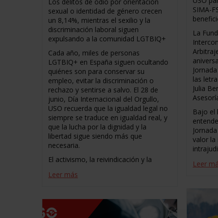
USO par
Los delitos de odio por orientación
SIMA-FS
sexual o identidad de género crecen
benefici
un 8,14%, mientras el sexilio y la
discriminación laboral siguen
La Fund
expulsando a la comunidad LGTBIQ+
Interco
Arbitra
Cada año, miles de personas
aniversa
LGTBIQ+ en España siguen ocultando
Jornada 
quiénes son para conservar su
las let
empleo, evitar la discriminación o
Julia B
rechazo y sentirse a salvo. El 28 de
Asesorí
junio, Día Internacional del Orgullo,
USO recuerda que la igualdad legal no
Bajo el
siempre se traduce en igualdad real, y
entende
que la lucha por la dignidad y la
Jornada
libertad sigue siendo más que
valor l
necesaria.
intrajud
El activismo, la reivindicación y la
Leer m
Leer más