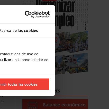
Acerca de las cookies
 estadísticas de uso de
ilizar en la parte inferior de
nza
mitir todas las cookies
ENLACES DE INTERÉS
por
los