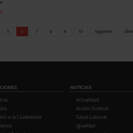
el
ás
5
6
7
8
9
10
Siguiente
Últi
CIONES
NOTICIAS
tria
Actualidad
cios
Acción Sindical
ión a la Ciudadanía
Salud Laboral
ñanza
Igualdad