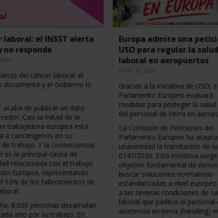
 laboral: el INSST alerta
Europa admite una petici
ey no responde
USO para regular la salu
laboral en aeropuertos
 2026
JUNIO 29, 2026
enza del cáncer laboral: el
o documenta y el Gobierno lo
Gracias a la iniciativa de USO, e
Parlamento Europeo evaluará
medidas para proteger la salud 
T acaba de publicar un dato
del personal de tierra en aerop
cedor. Casi la mitad de la
ón trabajadora europea está
La Comisión de Peticiones del
a a cancerígenos en su
Parlamento Europeo ha acepta
 de trabajo. Y la consecuencia:
unanimidad la tramitación de l
r es la principal causa de
0147/2026. Esta iniciativa surge
dad relacionada con el trabajo
objetivo fundamental de denunc
nión Europea, representando
buscar soluciones normativas
el 53% de los fallecimientos de
estandarizadas a nivel europeo
aboral.
a las severas condiciones de sa
laboral que padece el personal
ña, 8.000 personas desarrollan
asistencia en tierra (handling) e
cada año por su trabajo. En