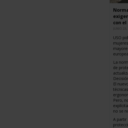
Normat
exigen
con el
JUNIO 23,
USO pid
mujeres
mayores
europea
La norm
de prote
actualiz
Decisió
El nuev
técnica
ergonom
Pero, n
explícit
no se n
A partir
protecc