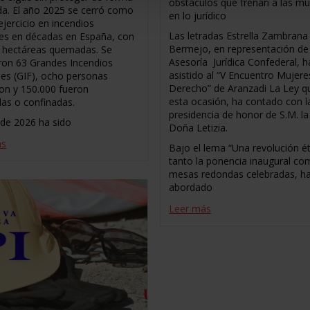
obstáculos que frenan a las mu
a. El año 2025 se cerró como
en lo jurídico
ejercicio en incendios
Las letradas Estrella Zambrana y
les en décadas en España, con
Bermejo, en representación de 
 hectáreas quemadas. Se
Asesoría Jurídica Confederal, h
aron 63 Grandes Incendios
asistido al “V Encuentro Mujere
les (GIF), ocho personas
Derecho” de Aranzadi La Ley q
ron y 150.000 fueron
esta ocasión, ha contado con l
as o confinadas.
presidencia de honor de S.M. la
o de 2026 ha sido
Doña Letizia.
ás
Bajo el lema “Una revolución ét
tanto la ponencia inaugural co
mesas redondas celebradas, h
abordado
Leer más