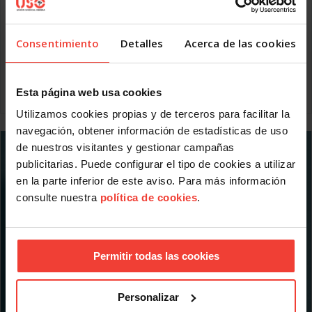
brecha de género en la siniestralidad laboral se mantiene
año tras año, y no responde a una mayor exposición al
tráfico, sino a las condiciones de presión y fatiga previas al
desplazamiento.
Consentimiento
Detalles
Acerca de las cookies
Y es que, según datos de la Encuesta de Empleo del Tiempo
del INE, las mujeres trabajan 8 horas
Esta página web usa cookies
Leer más
Utilizamos cookies propias y de terceros para facilitar la
navegación, obtener información de estadísticas de uso
de nuestros visitantes y gestionar campañas
publicitarias. Puede configurar el tipo de cookies a utilizar
en la parte inferior de este aviso. Para más información
consulte nuestra
política de cookies
.
Permitir todas las cookies
Personalizar