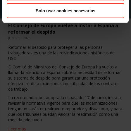
Solo usar cookies necesarias
El Consejo de Europa vuelve a instar a España a
reformar el despido
JUNIO 19, 2026
Reformar el despido para proteger a las personas
trabajadoras es una de las reivindicaciones históricas de
USO
El Comité de Ministros del Consejo de Europa ha vuelto a
llamar la atención a España sobre la necesidad de reformar
su sistema de despido para garantizar una protección
efectiva frente a extinciones injustificadas de los contratos
de trabajo.
La recomendación, adoptada el pasado 17 de junio, insta a
revisar la normativa vigente para que las indemnizaciones
tengan un carácter realmente reparador y disuasorio, y para
que los tribunales puedan valorar la readmisión como una
medida adecuada
Leer más