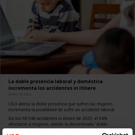
La doble presencia laboral y doméstica
incrementa los accidentes in itínere
JUNIO 19, 2026
USO alerta: la doble presencia que sufren las mujeres
incrementa la posibilidad de sufrir un accidente laboral
De los 90.548 accidentes in itínere de 2025, el 54%
afectaron a mujeres, siendo la denominada “doble
presencia” una de las raíces de este desequilibrio. Esta