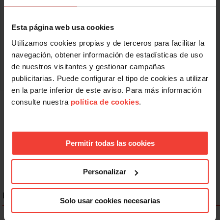
dedica desde 1990 a la confección y venta de productos
textiles, así como a la prestación de servicios de lavado de
ropa y alquiler de prendas, especialmente para hospitales,
Esta página web usa cookies
residencias y centros de salud.
Utilizamos cookies propias y de terceros para facilitar la
En las elecciones ha participado el 66% de los trabajadores,
quienes han apoyado de forma mayoritaria a USO, por ser
navegación, obtener información de estadísticas de uso
un sindicato independiente y
de nuestros visitantes y gestionar campañas
Leer más
publicitarias. Puede configurar el tipo de cookies a utilizar
en la parte inferior de este aviso. Para más información
consulte nuestra
política de cookies
.
« Primero
Anterior
763
764
765
766
767
768
769
770
771
Siguiente
Último »
Permitir todas las cookies
Personalizar
ENLACES DESTACADOS
Solo usar cookies necesarias