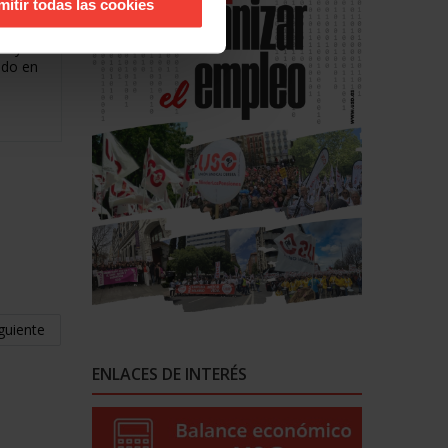
mitir todas las cookies
s.
os y
ido en
guiente
ENLACES DE INTERÉS