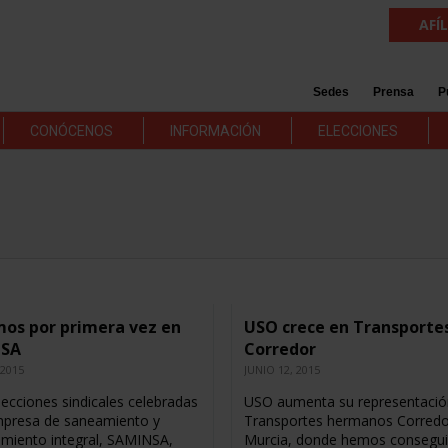
AFÍ
Sedes
Prensa
P
CONÓCENOS
INFORMACIÓN
ELECCIONES
os por primera vez en
USO crece en Transporte
NSA
Corredor
 2015
JUNIO 12, 2015
lecciones sindicales celebradas
USO aumenta su representació
mpresa de saneamiento y
Transportes hermanos Corredo
miento integral, SAMINSA,
Murcia, donde hemos consegui