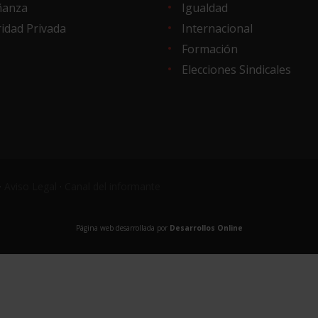
ñanza
Igualdad
idad Privada
Internacional
Formación
Elecciones Sindicales
·
Aviso Legal
·
Canal del informante
Página web desarrollada por
Desarrollos Online