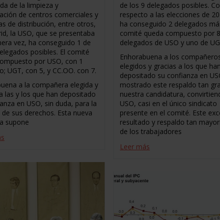
da de la limpieza y
de los 9 delegados posibles. C
ación de centros comerciales y
respecto a las elecciones de 
s de distribución, entre otros,
ha conseguido 2 delegados más
id, la USO, que se presentaba
comité queda compuesto por 
mera vez, ha conseguido 1 de
delegados de USO y uno de UG
delegados posibles. El comité
Enhorabuena a los compañero
ompuesto por USO, con 1
elegidos y gracias a los que ha
o; UGT, con 5, y CC.OO. con 7.
depositado su confianza en US
uena a la compañera elegida y
mostrado este respaldo tan gr
 a las y los que han depositado
nuestra candidatura, convirtien
ianza en USO, sin duda, para la
USO, casi en el único sindicato
 de sus derechos. Esta nueva
presente en el comité. Este exc
a supone
resultado y respaldo tan mayori
de los trabajadores
ás
Leer más