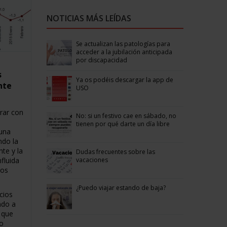
NOTICIAS MÁS LEÍDAS
Se actualizan las patologías para
acceder a la jubilación anticipada
por discapacidad
s
Ya os podéis descargar la app de
nte
USO
rar con
No: si un festivo cae en sábado, no
tienen por qué darte un día libre
 una
ndo la
nte y la
Dudas frecuentes sobre las
vacaciones
fluida
los
¿Puedo viajar estando de baja?
cios
ndo a
s que
 o