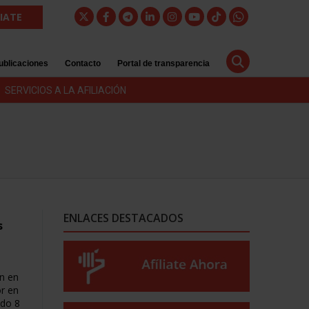
LIATE
ublicaciones
Contacto
Portal de transparencia
SERVICIOS A LA AFILIACIÓN
ENLACES DESTACADOS
s
n en
r en
do 8