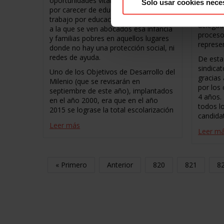
oportunidades vitales de niños y niñas
Solo usar cookies nece
empresa
por carecer de educación. Ese trueque,
Valenci
trabajo por educación, es una realidad
delegad
a la que se ven abocados esa infancia
proceso
y familias pobres en aquellos lugares
represen
donde no hay una protección social, ni
redes de ayuda.
De esta
sindica
Uno de los Objetivos de Desarrollo del
gracias 
Milenio (que se revisarán en
por los
septiembre de este año), implantados
4 años.
en el año 2000, era que en el año
todos l
2015 se lograse la total escolarización
candida
Leer más
Leer m
« Primero
Anterior
820
821
8