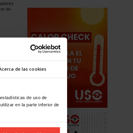
jadores
cer de
luta
por
Acerca de las cookies
s
AMSA,
por
 y
 estadísticas de uso de
gados, 1
ilizar en la parte inferior de
ido un
se
.OO.