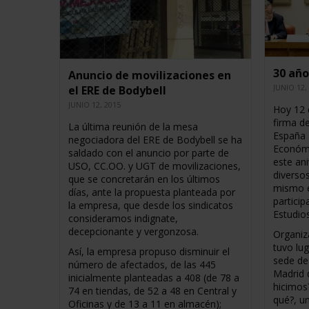
30 año
Anuncio de movilizaciones en
JUNIO 12,
el ERE de Bodybell
JUNIO 12, 2015
Hoy 12 
firma d
La última reunión de la mesa
España 
negociadora del ERE de Bodybell se ha
Económi
saldado con el anuncio por parte de
este an
USO, CC.OO. y UGT de movilizaciones,
diverso
que se concretarán en los últimos
mismo e
días, ante la propuesta planteada por
partici
la empresa, que desde los sindicatos
Estudios
consideramos indignate,
decepcionante y vergonzosa.
Organiz
tuvo lu
Así, la empresa propuso disminuir el
sede de
número de afectados, de las 445
Madrid 
inicialmente planteadas a 408 (de 78 a
hicimos
74 en tiendas, de 52 a 48 en Central y
qué?, un
Oficinas y de 13 a 11 en almacén);