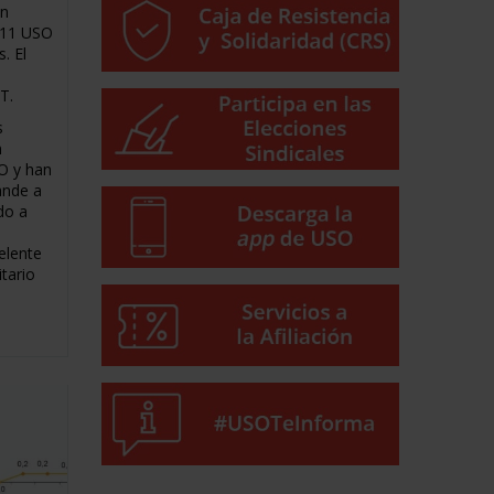
on
2011 USO
. El
8
T.
s
n
O y han
ande a
do a
elente
tario