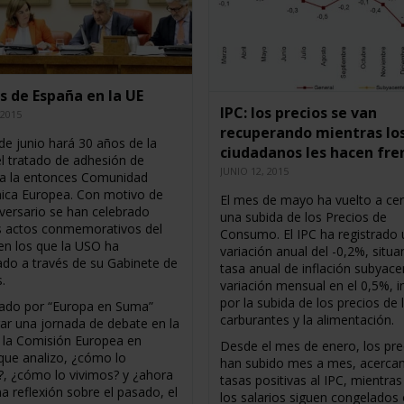
s de España en la UE
IPC: los precios se van
 2015
recuperando mientras lo
de junio hará 30 años de la
ciudadanos les hacen fre
el tratado de adhesión de
JUNIO 12, 2015
a la entonces Comunidad
ca Europea. Con motivo de
El mes de mayo ha vuelto a cer
iversario se han celebrado
una subida de los Precios de
s actos conmemorativos del
Consumo. El IPC ha registrado
n los que la USO ha
variación anual del -0,2%, situa
pado a través de su Gabinete de
tasa anual de inflación subyace
.
variación mensual en el 0,5%, in
por la subida de los precios de 
ado por “Europa en Suma”
carburantes y la alimentación.
gar una jornada de debate en la
 la Comisión Europea en
Desde el mes de enero, los pre
que analizo, ¿cómo lo
han subido mes a mes, acerca
?, ¿cómo lo vivimos? y ¿ahora
tasas positivas al IPC, mientra
a reflexión sobre el pasado, el
los salarios siguen congelados