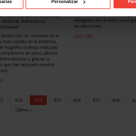
sarias
Personalizar
Per
 Secopsa Servicios, en
repite resultado con 2 delegado
a, USCOCV obtuvo 4
Felicidades a nuestros delegad
os, dos mas que en el anterior
delegadas por el éxito consegu
 electoral, doblando su
las elecciones.
tatividad.
Leer más
 forma USO se convierte en el
to más votado en la empresa,
al magnífico trabajo realizado
 compañeros en estos últimos
 Enhorabuena, y gracias a
os que han apoyado nuestra
tura.
ás
22
823
824
825
826
827
828
Si
Último »