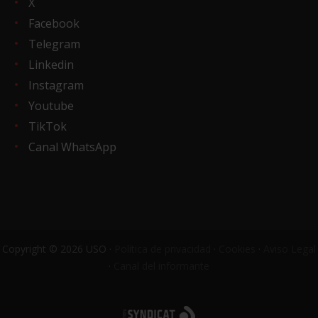
X
Facebook
Telegram
Linkedin
Instagram
Youtube
TikTok
Canal WhatsApp
Copyright © 2026 USO ·
Política de privacidad
·
Cookies
·
Aviso Legal
·
Canal del informante