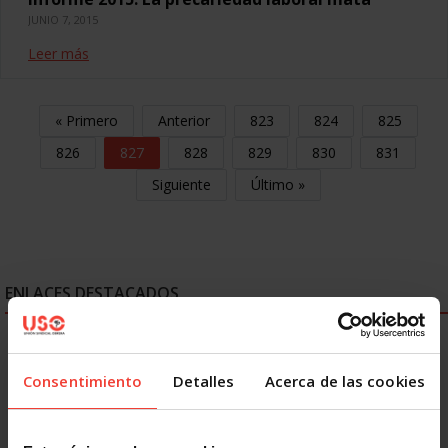
JUNIO 7, 2015
Leer más
« Primero
Anterior
823
824
825
826
827
828
829
830
831
Siguiente
Último »
ENLACES DESTACADOS
Consentimiento
Detalles
Acerca de las cookies