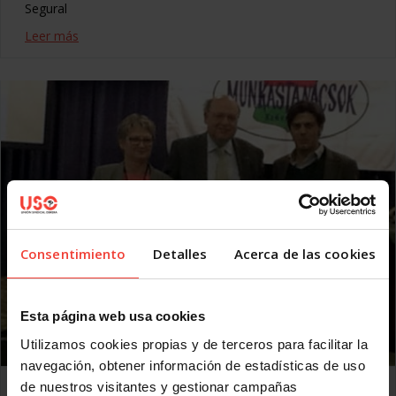
Segural
Leer más
Consentimiento
Detalles
Acerca de las cookies
Esta página web usa cookies
Utilizamos cookies propias y de terceros para facilitar la
navegación, obtener información de estadísticas de uso
USO participa en la Asamblea General de EZA en
de nuestros visitantes y gestionar campañas