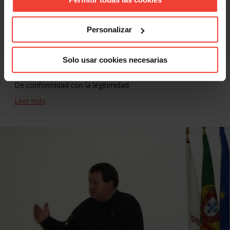
Jerusalén Este como su capital.
Carta dirigida al Ministro de Asuntos Exteriores y
Cooperación
Personalizar
“Las Confederaciones Sindicales de CCOO, UGT y USO nos
dirigimos a Vd. pidiendo su iniciativa y la del Gobierno de
Solo usar cookies necesarias
España para que nuestro país reconozca al Estado de
Palestina.
De conformidad con la legitimidad
Leer más