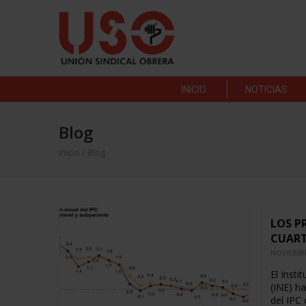
INICIO
NOTICIAS
Blog
Inicio
/ Blog
LOS P
CUART
NOVIEMBR
El Insti
(INE) h
del IPC