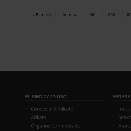
« Primero
Anterior
864
865
8
EL SINDICATO USO
FEDERA
Conoce el Sindicato
Indus
Afíliate
Servi
Órganos Confederales
Atenc