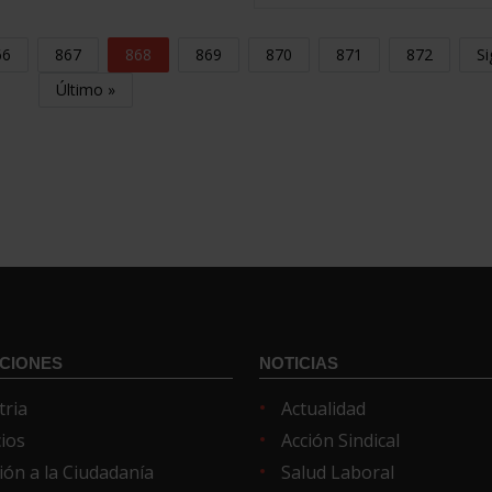
66
867
868
869
870
871
872
Si
Último »
CIONES
NOTICIAS
tria
Actualidad
cios
Acción Sindical
ión a la Ciudadanía
Salud Laboral