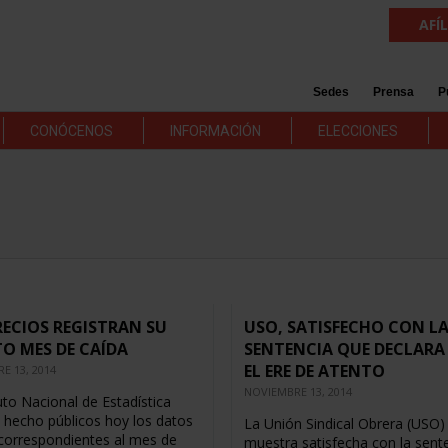
AFÍ
Sedes
Prensa
P
CONÓCENOS
INFORMACIÓN
ELECCIONES
RECIOS REGISTRAN SU
USO, SATISFECHO CON L
O MES DE CAÍDA
SENTENCIA QUE DECLARA
EL ERE DE ATENTO
E 13, 2014
NOVIEMBRE 13, 2014
tuto Nacional de Estadística
a hecho públicos hoy los datos
La Unión Sindical Obrera (USO)
 correspondientes al mes de
muestra satisfecha con la sent