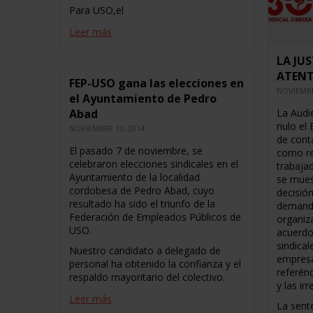
Para USO,el
Leer más
LA JUS
ATEN
FEP-USO gana las elecciones en
NOVIEMBR
el Ayuntamiento de Pedro
Abad
La Audi
nulo el
NOVIEMBRE 13, 2014
de cont
El pasado 7 de noviembre, se
como re
celebraron elecciones sindicales en el
trabaja
Ayuntamiento de la localidad
se mues
cordobesa de Pedro Abad, cuyo
decisión
resultado ha sido el triunfo de la
demanda
Federación de Empleados Públicos de
organiza
USO.
acuerdo
sindica
Nuestro candidato a delegado de
empresa
personal ha obtenido la confianza y el
referén
respaldo mayoritario del colectivo.
y las ir
Leer más
La sente