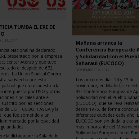
TICIA TUMBA EL ERE DE
TO
E 13, 2014
Mañana arranca la
Conferencia Europea de 
encia Nacional ha declarado
 ERE presentado por la empresa
y Solidaridad con el Pueb
act center Atento y que tuvo
Saharaui (EUCOCO)
sultado el despido de 672
NOVIEMBRE 13, 2014
dores. La Unión Sindical Obrera
tra satisfecha por esta
Los próximos días 14 y 15 de
 judicial que da respuesta a la
noviembre, en Madrid, se celeb
 interpuesta por USO y otras
39º Conferencia Europea de Ap
ciones sindicales ante el
Solidaridad con el Pueblo Sahar
 suscrito por las secciones
(EUCOCO), que se lleva realiza
les de UGT, CCOO, FASGA y la
desde 1975, de forma continua
, que fue sometido a un
diferentes ciudades cada año. 
dum marcado por la opacidad
EUCOCO son sin duda la cita a
regularidades.
más importante del Movimient
Solidaridad Europeo con el Pue
ncia dictada por la Sala de lo
Saharaui, y cuenta cada vez c