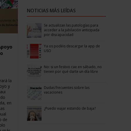
NOTICIAS MÁS LEÍDAS
Se actualizan las patologías para
acceder a la jubilación anticipada
por discapacidad
Ya os podéis descargar la app de
Apoyo
USO
lo
No: si un festivo cae en sábado, no
tienen por qué darte un día libre
rará la
oyo y
Dudas frecuentes sobre las
aui
vacaciones
ndo
da, en
Las
¿Puedo viajar estando de baja?
nual
o de
blo
on más