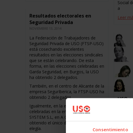
Social d
a
Resultados electorales en
Leer m
Seguridad Privada
NOVIEMBRE 13, 2014
La Federación de Trabajadores de
Seguridad Privada de USO (FTSP-USO)
está cosechando excelentes
resultados en las elecciones sindicales
que se están celebrando. De esta
forma, en las elecciones celebradas en
Garda Seguridad, en Burgos, la USO
ha obtenido 2 delegados.
También, en el centro de Alicante de la
empresa SegurIberica, la FTSP-USO ha
obtenido 2 delegados.
USO s
Salida
Igualmente, en la elecciones
celebradas en la empresa EAS TECNO
Sanida
SYSTEM S.L, en A Coruña, la USO ha
Igual
obtenido el único delegado que se
NOVIEMBR
elegía.
Consentimiento