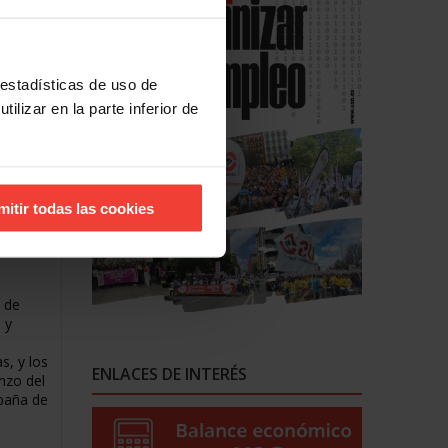
 estadísticas de uso de
egadas
ilizar en la parte inferior de
USO
curso
 de
mitir todas las cookies
han
 y
7 de
 y
s, y los
ENLACES DE INTERÉS
nzo del
paña de