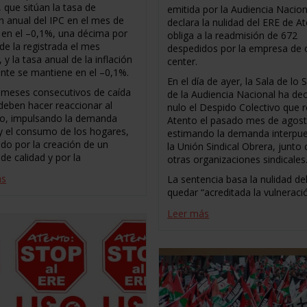
 que sitúan la tasa de
emitida por la Audiencia Nacio
n anual del IPC en el mes de
declara la nulidad del ERE de A
 en el –0,1%, una décima por
obliga a la readmisión de 672
de la registrada el mes
despedidos por la empresa de 
, y la tasa anual de la inflación
center.
nte se mantiene en el –0,1%.
En el día de ayer, la Sala de lo 
 meses consecutivos de caída
de la Audiencia Nacional ha de
 deben hacer reaccionar al
nulo el Despido Colectivo que r
o, impulsando la demanda
Atento el pasado mes de agos
 y el consumo de los hogares,
estimando la demanda interpue
do por la creación de un
la Unión Sindical Obrera, junto
de calidad y por la
otras organizaciones sindicales
ás
La sentencia basa la nulidad de
quedar “acreditada la vulneraci
Leer más