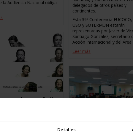
e la Audiencia Nacional obliga
delegados de otros países y
continentes.
ás
Esta 39ª Conferencia EUCOCO,
USO y SOTERMUN estarán
representadas por Javier de Vic
Santiago González, secretario 
Acción Internacional y del Área
Leer más
e suma a la campaña Hay
 del Ministerio de
d, Servicios Sociales e
dad
E 11, 2014
Detalles
Curso de Negociación