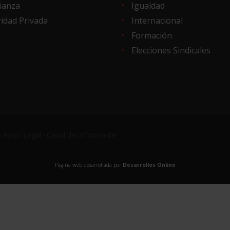
ñanza
Igualdad
idad Privada
Internacional
Formación
Elecciones Sindicales
·
Aviso Legal
·
Canal del informante
Página web desarrollada por
Desarrollos Online