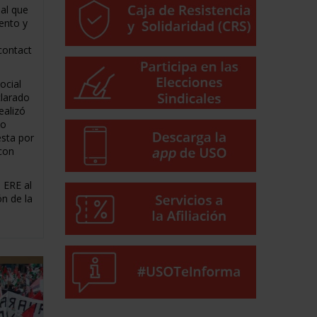
nal que
tento y
contact
Social
clarado
ealizó
to
sta por
 con
.
l ERE al
ón de la