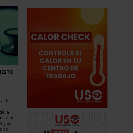
FIESTO
 se ha
a
de la
nsta al
ley de
o de