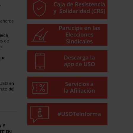
,
pañeros
ueda
es de
al
que
 USO en
ruto del
 Y
TE EN