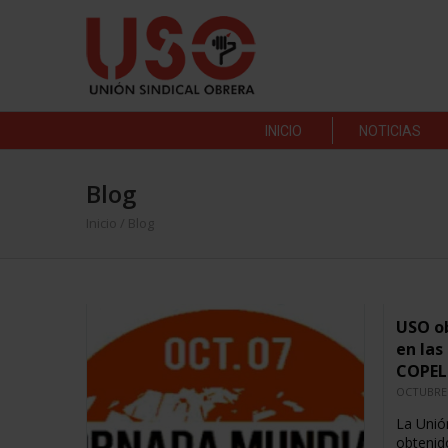
INICIO
NOTICIAS
Blog
Inicio
/ Blog
USO o
en las
COPEL
OCTUBRE 
La Unió
obtenid