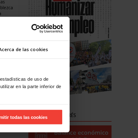
las
ablezca
a
e
ase de
moción
Acerca de las cookies
 estadísticas de uso de
ilizar en la parte inferior de
ENLACES DE INTERÉS
mitir todas las cookies