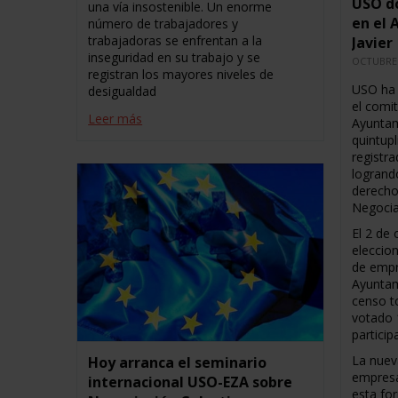
USO do
una vía insostenible. Un enorme
en el
número de trabajadores y
trabajadoras se enfrentan a la
Javier
inseguridad en su trabajo y se
OCTUBRE 
registran los mayores niveles de
USO ha 
desigualdad
el comi
Leer más
Ayuntam
quintup
registr
logrand
derecho
Negocia
El 2 de 
eleccio
de empr
Ayuntam
censo t
votado 
partici
La nuev
Hoy arranca el seminario
empresa
internacional USO-EZA sobre
esta fo