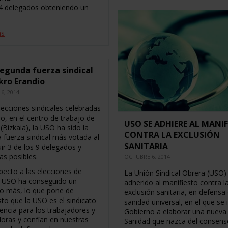
 4 delegados obteniendo un
ás
egunda fuerza sindical
kro Erandio
6, 2014
lecciones sindicales celebradas
o, en el centro de trabajo de
USO SE ADHIERE AL MANI
(Bizkaia), la USO ha sido la
CONTRA LA EXCLUSIÓN
 fuerza sindical más votada al
SANITARIA
ir 3 de los 9 delegados y
as posibles.
OCTUBRE 6, 2014
pecto a las elecciones de
La Unión Sindical Obrera (USO)
a USO ha conseguido un
adherido al manifiesto contra l
o más, lo que pone de
exclusión sanitaria, en defensa 
sto que la USO es el sindicato
sanidad universal, en el que se i
encia para los trabajadores y
Gobierno a elaborar una nueva 
doras y confían en nuestras
Sanidad que nazca del consens