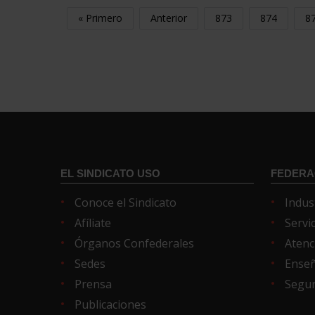
« Primero
Anterior
873
874
8
EL SINDICATO USO
FEDERA
Conoce el Sindicato
Indus
Afíliate
Servi
Órganos Confederales
Atenc
Sedes
Ense
Prensa
Segur
Publicaciones