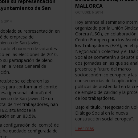
bla su representación
MALLORCA
 Ayuntamiento de San
OCTUBRE 6, 2014
6, 2014
Hoy arranca el seminario intern
organizado por la Unión Sindica
doblado su representación en
Obrera (USO), en colaboración 
té de empresa del
Centro Europeo para los Asunt
iento de San Javier,
los Trabajadores (EZA), en el q
licado el número de votantes
Negociación Colectiva y el Diá
ado en las elecciones de 2010,
Social se someterán a debate 
o su participación de pleno
dos jornadas en las que se anal
 en la Mesa General de
presente y futuro del marco
ción.
socioeconómico europeo y las
consecuencias de la aplicación 
octubre se celebraron las
políticas de austeridad en la cr
nes para conformar el comité
de empleo de calidad y la prot
esa (personal laboral) del
de los trabajadores.
iento de San Javier. De un
otal de 194 trabajadores, han
Bajo el título, “Negociación Col
162, situándose la
Diálogo Social en la nueva
pación en un 83,5%.
construcción social europea”,
a configuración del comité de
Leer más
 ha quedado configurada de
rma: