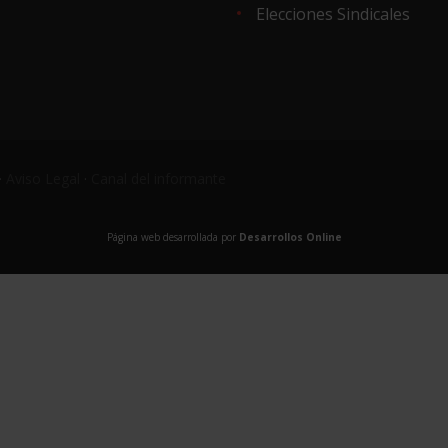
Elecciones Sindicales
·
Aviso Legal
·
Canal del informante
Página web desarrollada por
Desarrollos Online