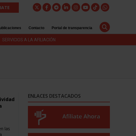
LIATE
ublicaciones
Contacto
Portal de transparencia
SERVICIOS A LA AFILIACIÓN
ENLACES DESTACADOS
ividad
a
n las
a