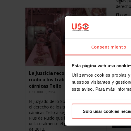
siglas p
derecho
El comi
siguien
USO, 3 
CCOO, 4
ELA, 1 
UGT, 1
Consentimiento
Leer m
Esta página web usa cookie
La Justicia reconoce el plus de
Utilizamos cookies propias y 
riudo a los trabajadores de
nuestros visitantes y gestiona
cárnicas Tello
este aviso. Para más inform
OCTUBRE 3, 2014
El Juzgado de lo Social ha reconocido
el derecho de los trabajadores de
Solo usar cookies nece
cárnicas Tello a seguir cobrando el
Plus de Ruido que la empresa retiró
unilateralmente el pasado 1 de enero
de 2012.