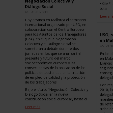
Negociación Colectiva y
• SIME:
Diálogo Social
total
OCTUBRE 6, 2014
Leer m
Hoy arranca en Mallorca el seminario
internacional organizado por USO, en
colaboración con el Centro Europeo
para los Asuntos de los Trabajadores
USO, s
(EZA), en el que la Negociación
en Ma
Colectiva y el Diálogo Social se
OCTUBRE 
someterán a debate durante dos
jornadas en las que se analizará el
En las e
presente y futuro del marco
en Makr
socioeconómico europeo y las
Erandio 
consecuencias de la aplicación de las
segunda
políticas de austeridad en la creación
consegu
de empleo de calidad y la protección
delegad
de los trabajadores.
Con res
Bajo el título, “Negociación Colectiva y
2010, l
Diálogo Social en la nueva
delegad
construcción social europea”, hasta el
manifie
de refer
Leer más
trabaja