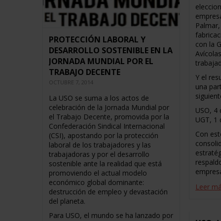
eleccion
empresa
Palmar, 
fabrica
PROTECCIÓN LABORAL Y
con la 
DESARROLLO SOSTENIBLE EN LA
Avícola
JORNADA MUNDIAL POR EL
trabaja
TRABAJO DECENTE
Y el res
OCTUBRE 7, 2014
una part
siguient
La USO se suma a los actos de
celebración de la Jornada Mundial por
USO, 4 
el Trabajo Decente, promovida por la
UGT, 1 
Confederación Sindical Internacional
Con est
(CSI), apostando por la protección
consoli
laboral de los trabajadores y las
estraté
trabajadoras y por el desarrollo
respald
sostenible ante la realidad que está
empres
promoviendo el actual modelo
económico global dominante:
Leer m
destrucción de empleo y devastación
del planeta.
Para USO, el mundo se ha lanzado por