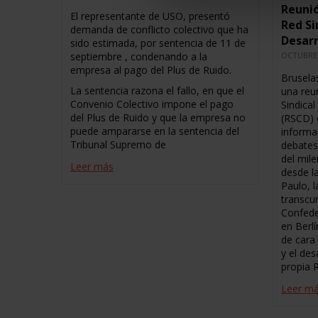
Reunió
El representante de USO, presentó
Red Si
demanda de conflicto colectivo que ha
Desarr
sido estimada, por sentencia de 11 de
septiembre , condenando a la
OCTUBRE 
empresa al pago del Plus de Ruido.
Brusela
La sentencia razona el fallo, en que el
una reu
Convenio Colectivo impone el pago
Sindica
del Plus de Ruido y que la empresa no
(RSCD) 
puede ampararse en la sentencia del
informac
Tribunal Supremo de
debates
del mil
Leer más
desde l
Paulo, 
transcu
Confede
en Berl
de cara 
y el des
propia 
Leer m