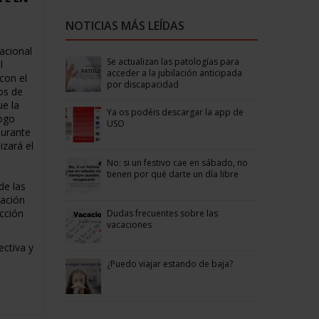
NOTICIAS MÁS LEÍDAS
acional
Se actualizan las patologías para
l
acceder a la jubilación anticipada
con el
por discapacidad
os de
ue la
Ya os podéis descargar la app de
logo
USO
durante
izará el
No: si un festivo cae en sábado, no
tienen por qué darte un día libre
de las
eación
ección
Dudas frecuentes sobre las
vacaciones
ectiva y
¿Puedo viajar estando de baja?