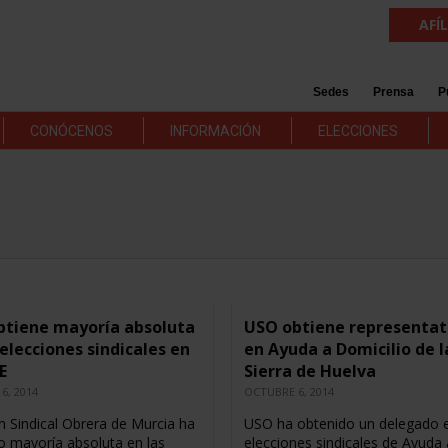
AFÍ
Sedes
Prensa
P
CONÓCENOS
INFORMACIÓN
ELECCIONES
btiene mayoría absoluta
USO obtiene representat
 elecciones sindicales en
en Ayuda a Domicilio de l
E
Sierra de Huelva
6, 2014
OCTUBRE 6, 2014
n Sindical Obrera de Murcia ha
USO ha obtenido un delegado e
o mayoría absoluta en las
elecciones sindicales de Ayuda 