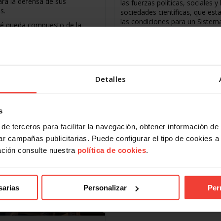
ara la defensa de sus
las fuerzas políticas, sociales y 
s.
sociedades científicas, que est
las condiciones para un Sistem
té queda compuesto de la
Nacional de Salud, universal, d
te manera:
calidad, y sostenible sobre la b
delegados;
una gestión eficiente, eficaz y
 delegados;
transparente y que garantice el
delegado, y
derecho a la protección y pro
de la salud establecido en la
Detalles
Constitución Española.
ás
Un total de
s
Leer más
de terceros para facilitar la navegación, obtener información de
r campañas publicitarias. Puede configurar el tipo de cookies a ut
ación consulte nuestra
política de cookies
.
sarias
Personalizar
Per