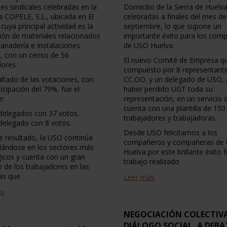
es sindicales celebradas en la
Domicilio de la Sierra de Huelva
 COPELE, S.L., ubicada en El
celebradas a finales del mes de
cuya principal actividad es la
septiembre, lo que supone un
ción de materiales relacionados
importante éxito para los com
Ganadería e Instalaciones
de USO Huelva.
s, con un censo de 56
El nuevo Comité de Empresa q
dores.
compuesto por 8 representant
ultado de las votaciones, con
CC.OO. y un delegado de USO, 
icipación del 79%, fue el
haber perdido UGT toda su
e:
representación, en un servicio 
cuenta con una plantilla de 150
delegados con 37 votos.
trabajadores y trabajadoras.
delegado con 8 votos.
Desde USO felicitamos a los
e resultado, la USO continúa
compañeros y compañeras de
dándose en los sectores más
Huelva por este brillante éxito f
gicos y cuenta con un gran
trabajo realizado
o de los trabajadores en las
as que
Leer más
ás
NEGOCIACIÓN COLECTIVA
DIÁLOGO SOCIAL, A DEBA