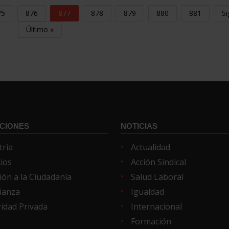
75
876
877
878
879
880
881
Si
Último »
CIONES
NOTICIAS
tria
Actualidad
cios
Acción Sindical
ión a la Ciudadanía
Salud Laboral
ñanza
Igualdad
idad Privada
Internacional
Formación