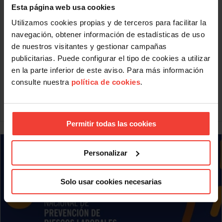
Esta página web usa cookies
La Confederación Sindical Internacional ha hecho pública
una nota, que reproducimos íntegramente.
Utilizamos cookies propias y de terceros para facilitar la
navegación, obtener información de estadísticas de uso
Hong Kong: Huelga de trabajadores en apoyo al
movimiento estudiantil a favor de la democracia
de nuestros visitantes y gestionar campañas
Los trabajadores y trabajadoras de Hong Kong han
publicitarias. Puede configurar el tipo de cookies a utilizar
respondido al llamamiento de la central sindical HKCTU para
en la parte inferior de este aviso. Para más información
participar en la huelga en apoyo a la reforma democrática,
consulte nuestra
política de cookies
.
al tiempo que las fuerzas de seguridad continúan
reprimiendo
Leer más
Permitir todas las cookies
Personalizar
Solo usar cookies necesarias