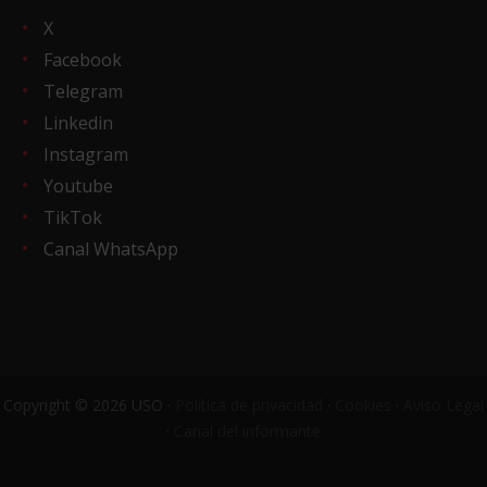
X
Facebook
Telegram
Linkedin
Instagram
Youtube
TikTok
Canal WhatsApp
Copyright © 2026 USO ·
Política de privacidad
·
Cookies
·
Aviso Legal
·
Canal del informante