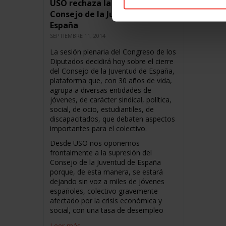
USO rechaza la supresión del
Consejo de la Juventud de
España
SEPTIEMBRE 11, 2014
La sesión plenaria del Congreso de los
Diputados decidirá hoy sobre el cierre
del Consejo de la Juventud de España,
plataforma que, con 30 años de vida,
agrupa a diversas entidades de
jóvenes, de carácter sindical, política,
social, de ocio, estudiantiles, de
discapacitados, que debaten aspectos
importantes para el colectivo.
Desde USO nos oponemos
frontalmente a la supresión del
Consejo de la Juventud de España
porque, de esta manera, se estará
dejando sin voz a miles de jóvenes
españoles, colectivo gravemente
afectado por la crisis económica y
social, con una tasa de desempleo
Leer más