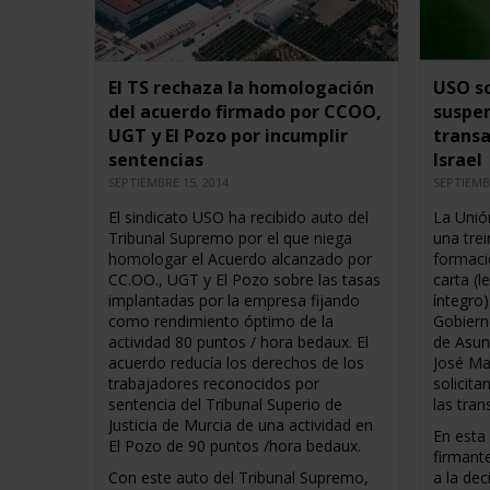
El TS rechaza la homologación
USO so
del acuerdo firmado por CCOO,
suspen
UGT y El Pozo por incumplir
transa
sentencias
Israel
SEPTIEMBRE 15, 2014
SEPTIEMB
El sindicato USO ha recibido auto del
La Unió
Tribunal Supremo por el que niega
una tre
homologar el Acuerdo alcanzado por
formaci
CC.OO., UGT y El Pozo sobre las tasas
carta (
implantadas por la empresa fijando
íntegro)
como rendimiento óptimo de la
Gobiern
actividad 80 puntos / hora bedaux. El
de Asun
acuerdo reducía los derechos de los
José Ma
trabajadores reconocidos por
solicita
sentencia del Tribunal Superio de
las tra
Justicia de Murcia de una actividad en
En esta 
El Pozo de 90 puntos /hora bedaux.
firmant
Con este auto del Tribunal Supremo,
a la dec