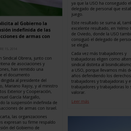
ya que la USO ha conseguido e
delegado de personal que esta
juego.
Este resultado se suma al, tam
licita al Gobierno la
excelente resultado, en Yelmo 
sión indefinida de las
de Oviedo, donde la USO tamb
cciones de armas con
consiguió el delegado de perso
se elegía.
RE 15, 2014
Cada vez más trabajadores y
n Sindical Obrera, junto con
trabajadoras eligen como alter
intena de asociaciones y
sindical distinta al bisindicalism
ones, han remitido una
a USO, porque llevamos más d
lee el documento
años defendiendo los derechos
 dirigida al presidente del
trabajadores y trabajadoras y e
o, Mariano Rajoy, y al ministro
trabajadores y trabajadoras lo
tos Exterior y Cooperación,
valorar.
nuel García Margallo,
Leer más
ndo la suspensión indefinida de
nsacciones de armas con Israel.
carta, las organizaciones
es expresan su firme respaldo
isión del Gobierno de