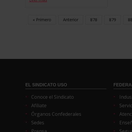
« Primero
Anterior
878
879
8
EL SINDICATO USO
FEDERA
Conoce el Sindicato
Indus
Afíliate
Servi
Órganos Confederales
Atenc
Sedes
Ense
Prensa
Segur