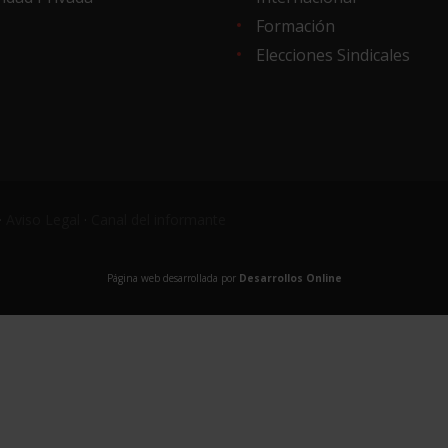
Formación
Elecciones Sindicales
·
Aviso Legal
·
Canal del informante
Página web desarrollada por
Desarrollos Online