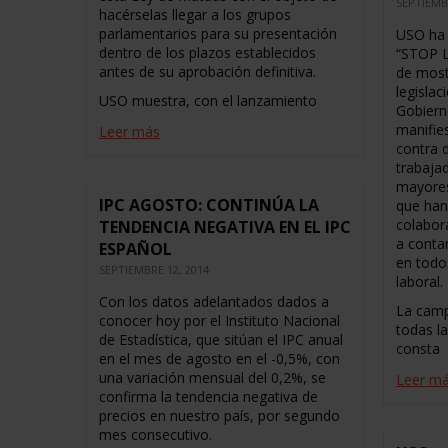
SEPTIEMB
hacérselas llegar a los grupos
parlamentarios para su presentación
USO ha 
dentro de los plazos establecidos
“STOP L
antes de su aprobación definitiva.
de most
legislac
USO muestra, con el lanzamiento
Gobiern
manifies
Leer más
contra d
trabaja
mayores
IPC AGOSTO: CONTINÚA LA
que han
colabor
TENDENCIA NEGATIVA EN EL IPC
a conta
ESPAÑOL
en todo
SEPTIEMBRE 12, 2014
laboral.
Con los datos adelantados dados a
La camp
conocer hoy por el Instituto Nacional
todas l
de Estadística, que sitúan el IPC anual
consta
en el mes de agosto en el -0,5%, con
una variación mensual del 0,2%, se
Leer m
confirma la tendencia negativa de
precios en nuestro país, por segundo
mes consecutivo.