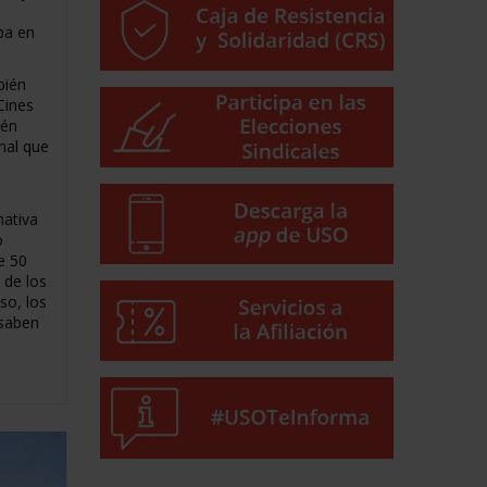
l
ba en
bién
Cines
ién
nal que
nativa
o
e 50
 de los
so, los
 saben