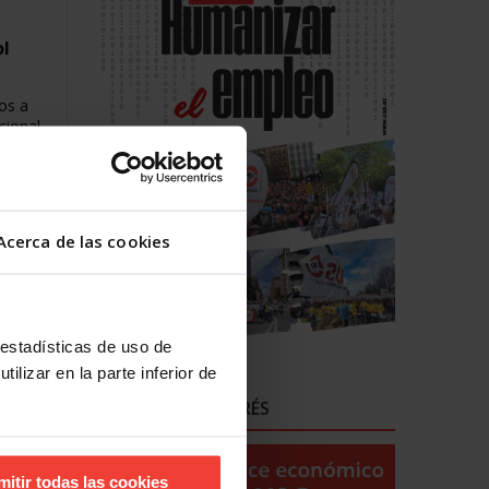
ol
os a
cional
C anual
%, con
, se
 de
egundo
Acerca de las cookies
 la
e
onsumo
 en la
 estadísticas de uso de
y
ilizar en la parte inferior de
r
ENLACES DE INTERÉS
lsar
mitir todas las cookies