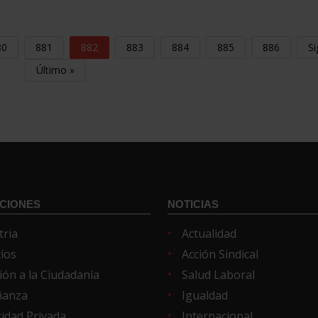
80
881
882
883
884
885
886
Si
Último »
CIONES
NOTICIAS
tria
Actualidad
cios
Acción Sindical
ión a la Ciudadanía
Salud Laboral
ñanza
Igualdad
idad Privada
Internacional