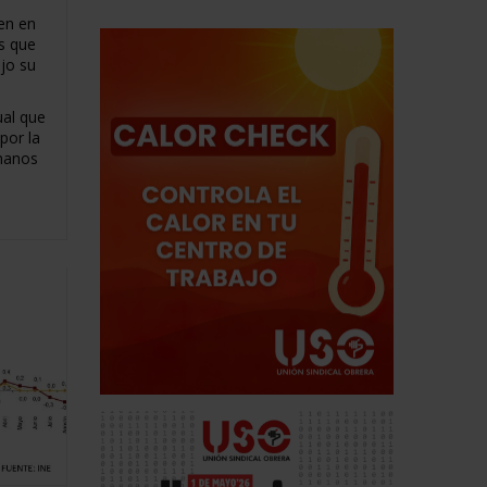
en en
os que
ajo su
ual que
por la
manos