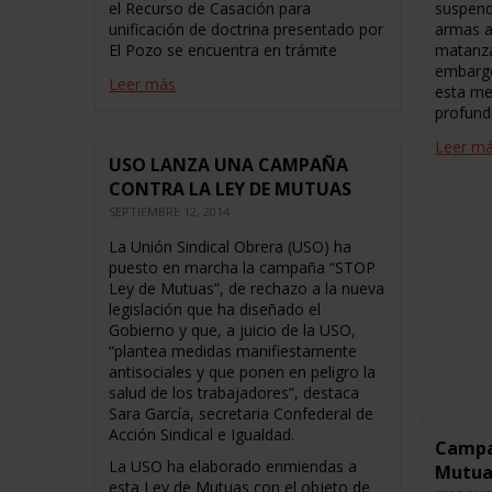
el Recurso de Casación para
suspend
unificación de doctrina presentado por
armas a
El Pozo se encuentra en trámite
matanza 
embargo
Leer más
esta me
profund
Leer m
USO LANZA UNA CAMPAÑA
CONTRA LA LEY DE MUTUAS
SEPTIEMBRE 12, 2014
La Unión Sindical Obrera (USO) ha
puesto en marcha la campaña “STOP
Ley de Mutuas”, de rechazo a la nueva
legislación que ha diseñado el
Gobierno y que, a juicio de la USO,
“plantea medidas manifiestamente
antisociales y que ponen en peligro la
salud de los trabajadores”, destaca
Sara García, secretaria Confederal de
Acción Sindical e Igualdad.
Campa
La USO ha elaborado enmiendas a
Mutua
esta Ley de Mutuas con el objeto de