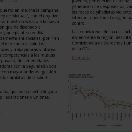
jóvenes, pertenecientes a una
RE 12, 2014
generación de desposeídos, ca
puesto en marcha la campaña
las redes de yihadistas violent
ey de Mutuas”, con el objetivo
intentan tener toda la región b
rar nuestro rechazo a la nueva
control.
ión que ha diseñado el
Las condiciones de la crisis act
o y que plantea medidas
experimenta la región, descrita 
tamente antisociales, por ir en
Comisionada de Derechos Hu
el derecho a la salud de
de la ONU
dores y trabajadoras y otorgar
 competencias a las mutuas
Leer más
 pasado, de ser entidades
adoras con la Seguridad Social,
r con mayor poder de gestión
s los ámbitos de la salud
aña, que se ha hecho llegar a
as Federaciones y Uniones,
ás