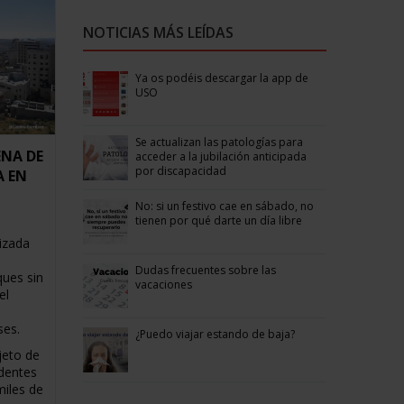
NOTICIAS MÁS LEÍDAS
Ya os podéis descargar la app de
USO
Se actualizan las patologías para
ENA DE
acceder a la jubilación anticipada
por discapacidad
A EN
No: si un festivo cae en sábado, no
tienen por qué darte un día libre
izada
Dudas frecuentes sobre las
ques sin
vacaciones
el
ses.
¿Puedo viajar estando de baja?
jeto de
edentes
iles de