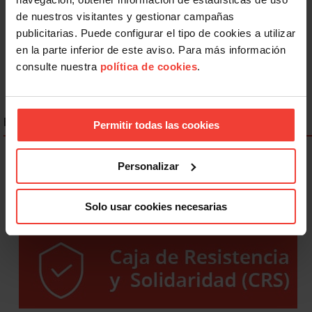
« Primero
Anterior
879
880
881
de nuestros visitantes y gestionar campañas
882
883
884
885
886
887
publicitarias. Puede configurar el tipo de cookies a utilizar
Siguiente
Último »
en la parte inferior de este aviso. Para más información
consulte nuestra
política de cookies
.
ENLACES DESTACADOS
Permitir todas las cookies
Personalizar
Solo usar cookies necesarias