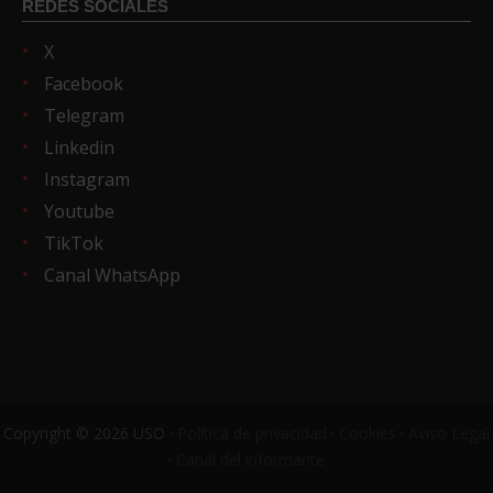
REDES SOCIALES
X
Facebook
Telegram
Linkedin
Instagram
Youtube
TikTok
Canal WhatsApp
Copyright © 2026 USO ·
Política de privacidad
·
Cookies
·
Aviso Legal
·
Canal del informante