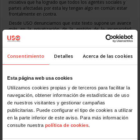
iniciativa que ha logrado que todos los agentes sociales y
partes afectadas por esta ley tengan algo en común: estar
frontalmente en contra.
Desde USO denunciamos que este texto supone un avance
más en la privatización de la gestión de la incapacidad
temporal. Un proceso
Leer más
Consentimiento
Detalles
Acerca de las cookies
USO muestra su desacuerdo con el fallo del
Tribunal Constitucional que respalda la Reforma
Esta página web usa cookies
Laboral
Utilizamos cookies propias y de terceros para facilitar la
JULIO 18, 2014
navegación, obtener información de estadísticas de uso
A la espera de poder analizar la sentencia, que aún no ha
de nuestros visitantes y gestionar campañas
sido publicada, desde USO mostramos nuestro total
desacuerdo con el fallo del Constitucional, que, argumenta
publicitarias. Puede configurar el tipo de cookies a utilizar
su decisión basándose exclusivamente en la coyuntura
en la parte inferior de este aviso. Para más información
económica y en el interés empresarial.
consulte nuestra
política de cookies
.
El Pleno del Tribunal Constitucional ha desestimado el
recurso presentado por el Parlamento de Navarra contra la