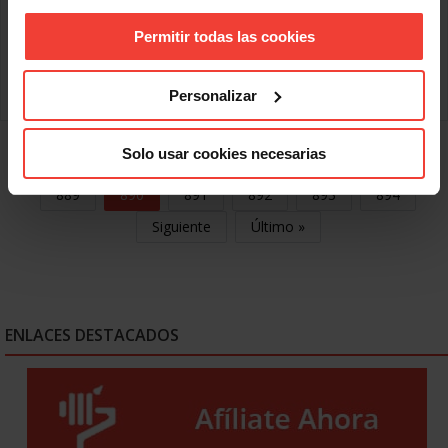
Ley 3/2012, de 6 de julio, de medidas urgentes para la
reforma del mercado laboral. Este recurso cuestionaba la
Permitir todas las cookies
constitucionalidad del nuevo contrato indefinido para
emprendedores para empresas de menos de 50
Leer más
Personalizar
Solo usar cookies necesarias
« Primero
Anterior
886
887
888
889
890
891
892
893
894
Siguiente
Último »
ENLACES DESTACADOS