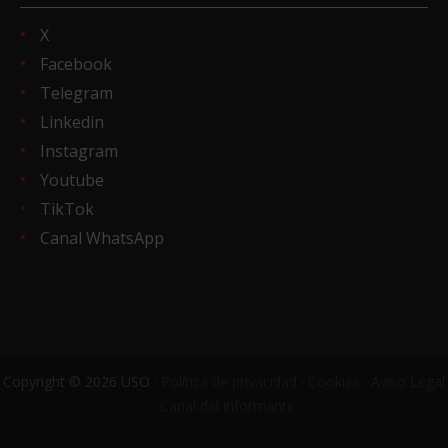
X
Facebook
Telegram
Linkedin
Instagram
Youtube
TikTok
Canal WhatsApp
Copyright © 2026 USO ·
Política de privacidad
·
Cookies
·
Aviso Legal
·
Canal del informante