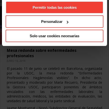
Permitir todas las cookies
Personalizar
Solo usar cookies necesarias
Mesa redonda sobre enfermedades
profesionales
JUNIO 16, 2014
El pasado 11 de junio se celebró en Barcelona, organizada
por la USOC, la mesa redonda “Enfermedades
Profesionales: Hagámoslas visibles”. En dicho acto,
presentado y moderado por María Recuero, Presidenta de
la Gestora USOC, participaron ponentes de ámbitos
vinculados con las enfermedades laborales: la
administración, médicos, las entidades de evaluación, las
unidades de salud laboral y la parte sindical.
Jaume Montserrat i Nonó, Subdirector General de Seguridad