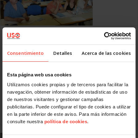
Sesiones de formación electoral en Barcelona
JUNIO 16, 2014
Continuando con el programa formativo para agentes
Consentimiento
Detalles
Acerca de las cookies
electorales, se celebraron los días 11 y 12 de junio dos
sesiones en Barcelona, impartidas por la Secretaria
Confederal de Acción Sindical e Igualdad, Sara García de las
Heras, a las que asistieron 58 compañeros y compañeras
Esta página web usa cookies
de las cinco Federaciones Profesionales y de la Unión
Nacional que van a llevar a cabo las procesos electorales en
Utilizamos cookies propias y de terceros para facilitar la
las empresas y administraciones públicas en este próximo
navegación, obtener información de estadísticas de uso
período concentrado de elecciones sindicales. La USO ha
de nuestros visitantes y gestionar campañas
visto incrementada su representatividad en los últimos años
publicitarias. Puede configurar el tipo de cookies a utilizar
y, siguiendo
en la parte inferior de este aviso. Para más información
Leer más
consulte nuestra
política de cookies
.