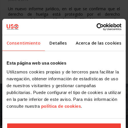
Un nuevo informe jurídico, en el que se confirma que el
derecho de huelga está protegido por el derecho
internacional, ha sido publicado por la CSI, al tiempo que los
empleadores tratan de revocar décadas de jurisprudencia
de la Organización Internacional del Trabajo.
En el transcurso de la 103ª Conferencia Internacional del
Consentimiento
Detalles
Acerca de las cookies
Trabajo que la agencia de la ONU celebra este mes en
Ginebra, en la cual USO está participando, los
representantes de los empleadores en la OIT persisten en
sus esfuerzos por restringir el Convenio núm.
Esta página web usa cookies
Leer más
Utilizamos cookies propias y de terceros para facilitar la
navegación, obtener información de estadísticas de uso
de nuestros visitantes y gestionar campañas
publicitarias. Puede configurar el tipo de cookies a utilizar
en la parte inferior de este aviso. Para más información
consulte nuestra
política de cookies
.