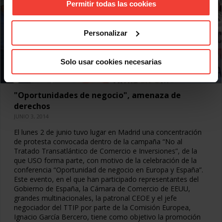
Permitir todas las cookies
Personalizar
Solo usar cookies necesarias
"Oportunidades de negocio", amenaza de
derechos
JUNIO 3, 2014
El lunes 2 de junio tuvo lugar en Madrid una concentración
de protesta convocada dentro de la campaña “No al
Tratado Transatlántico de Comercio e Inversiones”, de la
que USO forma parte, con motivo de la celebración de la
conferencia “Oportunidad de negocio en Europa y España”.
Este evento, en el que han participado representantes del
Gobierno de España, la Cámara de Comercio de EEUU,
grandes multinacionales, la patronal CEOE y el jefe
negociador del TTIP por parte de la Comisión Europea,
Ignacio García Bercero, tiene como objetivo la promoción