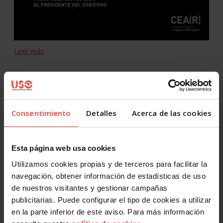
Leer más
Estrés y otras consecuencias de la crisis en la
salud física y mental
Consentimiento
Detalles
Acerca de las cookies
MAYO 5, 2014
Casi todos los españoles consideran que su situación
laboral ha empeorado en los últimos años
Esta página web usa cookies
La encuesta publicada recientemente por el Eurobarómetro
Utilizamos cookies propias y de terceros para facilitar la
y el último estudio de la Asociación Española de Psiquiatría
Privada constatan lo que desde USO llevamos denunciando
navegación, obtener información de estadísticas de uso
en los últimos años: los recortes en prevención; las
de nuestros visitantes y gestionar campañas
reestructuraciones de plantilla; la mala organización del
publicitarias. Puede configurar el tipo de cookies a utilizar
trabajo; la deficiente conciliación de la vida laboral y
en la parte inferior de este aviso. Para más información
personal; el desempleo y el miedo a perder el puesto de
trabajo; el empeoramiento de las condiciones de trabajo y