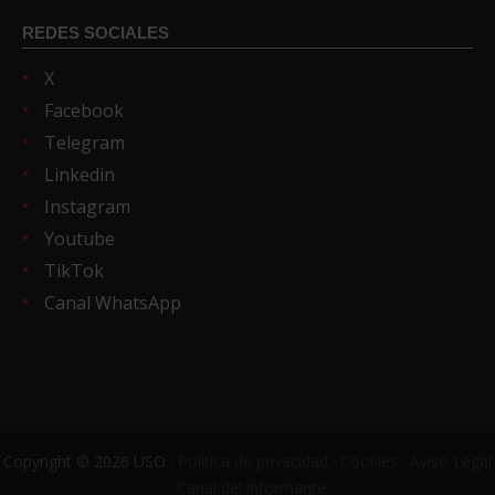
REDES SOCIALES
X
Facebook
Telegram
Linkedin
Instagram
Youtube
TikTok
Canal WhatsApp
Copyright © 2026 USO ·
Política de privacidad
·
Cookies
·
Aviso Legal
·
Canal del informante