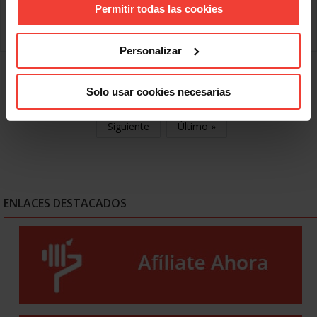
Permitir todas las cookies
erróneo optimismo se encuentran en que
Leer más
Personalizar
« Primero
Anterior
904
905
906
Solo usar cookies necesarias
907
908
909
910
911
912
Siguiente
Último »
ENLACES DESTACADOS