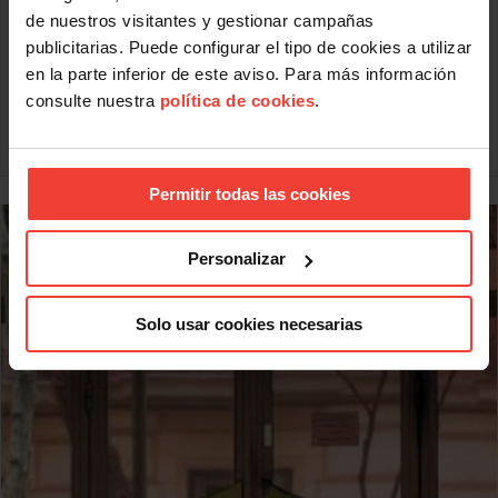
apuntan a que los precios podrían experimentar un
de nuestros visitantes y gestionar campañas
crecimiento indeseado en próximas fechas.
publicitarias. Puede configurar el tipo de cookies a utilizar
La USO considera que el hecho de que la deflación no se
en la parte inferior de este aviso. Para más información
instale en nuestra economía es positivo pero alerta de que
consulte nuestra
política de cookies
.
las tensiones que se están produciendo en el mercado
Leer más
Permitir todas las cookies
Personalizar
Solo usar cookies necesarias