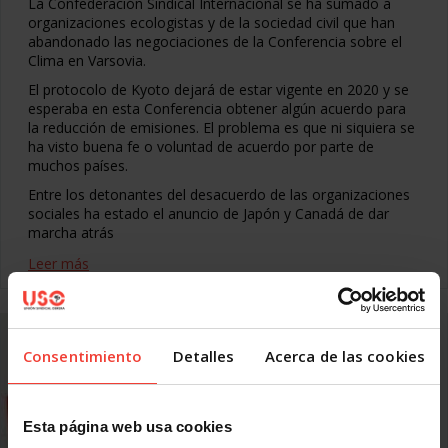
La Confederación Sindical Internacional se ha sumado a
organizaciones ecologistas y de la sociedad civil que han
abandonado las negociaciones de la Conferencia sobre el
Clima en Varsovia.
El protocolo de Kyoto dejará de estar vigente en 2020 y se
esperaba en esta Conferencia obtener algún acuerdo para
la reducción de emisiones. El problema es que ni siquiera se
ha visto buena fe o voluntad de acuerdo por parte de
muchos países.
Entre los detonantes del desacuerdo de las organizaciones
sociales ha estado el anuncio de Japón y Canadá de dar
marcha atrás
Leer más
Consentimiento
Detalles
Acerca de las cookies
Esta página web usa cookies