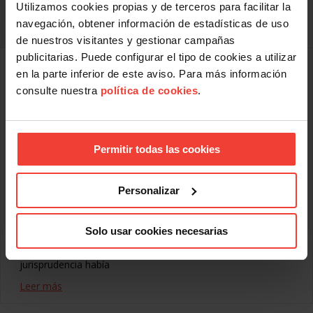
Utilizamos cookies propias y de terceros para facilitar la
navegación, obtener información de estadísticas de uso
de nuestros visitantes y gestionar campañas
publicitarias. Puede configurar el tipo de cookies a utilizar
El Consejo del Comité Europeo de Derechos
en la parte inferior de este aviso. Para más información
Sociales de Europa refuerza los derechos
consulte nuestra
política de cookies
.
colectivos
NOVIEMBRE 22, 2013
En una decisión publicada el 20 de noviembre, el Comité
Europeo de Derechos Sociales ha determinado que Suecia
Permitir todas las cookies
violó la Carta Social Europea varios aspectos. Con el apoyo
de la Confederación Europea de Sindicatos (CES ), sus dos
filiales suecas Landsorganisationen i Sverige ( LO) y
Personalizar
Tjänstemannens Centralorganisation (TCO ) presentaron
una queja contra Suecia por la denominada legislación de
“Laval” que antepone las libertades económicas a los
Solo usar cookies necesarias
derechos de los trabajadores y que venía avalada por el
Tribunal de Justicia de la Unión Europea. Dicha
jurisprudencia había
Leer más