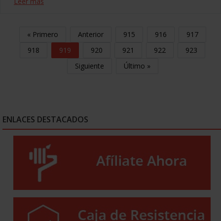
Leer más
« Primero
Anterior
915
916
917
918
919
920
921
922
923
Siguiente
Último »
ENLACES DESTACADOS