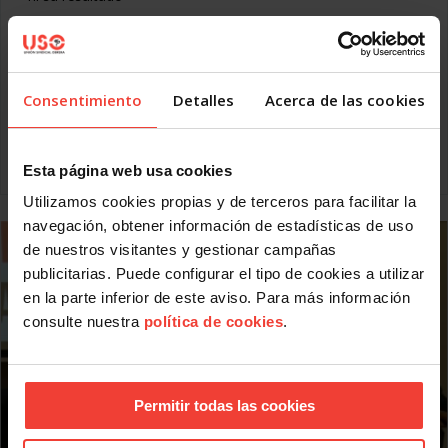
El 15 de octubre, el Tribunal de Cuentas presentó en el
Congreso el Informe de Fiscalización sobre la Gestión de la
Fundación de Riesgos Laborales en el marco del sistema
público estatal de Prevención de Riesgos Laborales. USO se
Consentimiento
Detalles
Acerca de las cookies
hizo eco de este informe en el momento de su publicación,
noviembre de 2010, ya que coincide con los hechos que,
desde hace tiempo, denunciamos sobre
Leer más
Esta página web usa cookies
Utilizamos cookies propias y de terceros para facilitar la
navegación, obtener información de estadísticas de uso
de nuestros visitantes y gestionar campañas
publicitarias. Puede configurar el tipo de cookies a utilizar
en la parte inferior de este aviso. Para más información
consulte nuestra
política de cookies
.
Permitir todas las cookies