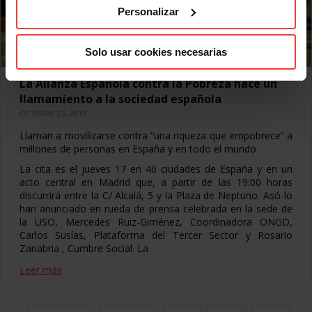
Personalizar
Solo usar cookies necesarias
La Alianza Española contra la Pobreza hace un
llamamiento a la sociedad española
OCTUBRE 23, 2013
Llaman a movilizarse contra “una riqueza que empobrece” a
millones de personas en España y en todo el mundo
La cita es el jueves 17 en 40 ciudades de España y en un
acto central en Madrid que, a partir de las 19:00 horas
discurrirá entre la C/ Alcalá, 5 y la Plaza de Neptuno. Asó lo
han anunciado en rueda de prensa celebrada en la sede de
la USO, Mercedes Ruiz-Giménez, Coordinadora ONGD,
Carlos Susías, Plataforma del Tercer Sector y Rosario
Zanabria , Cumbre Social. La
Leer más