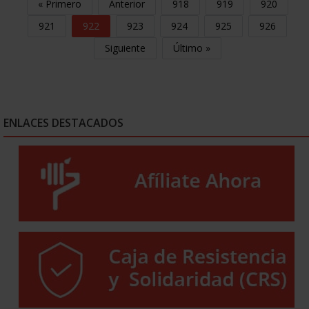
« Primero
Anterior
918
919
920
921
922
923
924
925
926
Siguiente
Último »
ENLACES DESTACADOS