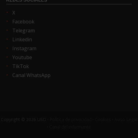
X
Facebook
Telegram
Linkedin
Instagram
Youtube
TikTok
Canal WhatsApp
Copyright © 2026 USO ·
Política de privacidad
·
Cookies
·
Aviso Legal
·
Canal del informante