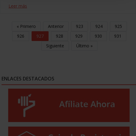
Leer más
« Primero
Anterior
923
924
925
926
927
928
929
930
931
Siguiente
Último »
ENLACES DESTACADOS