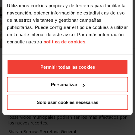
Utilizamos cookies propias y de terceros para facilitar la
navegación, obtener información de estadísticas de uso
de nuestros visitantes y gestionar campañas
publicitarias. Puede configurar el tipo de cookies a utilizar
en la parte inferior de este aviso. Para más información
consulte nuestra
política de cookies
.
Huelga general en Grecia
JULIO 17, 2013
Permitir todas las cookies
Los sindicatos griegos han llevado a cabo en la última
jornada una huelga general, con objeto de intentar evitar
los planes que supondrían miles de despidos más en el
Personalizar
sector público, introducir nuevos impuestos a los
trabajadores, recortar salarios y eliminar protecciones al
empleo. La huelga ha sido convocada por la central sindical
Solo usar cookies necesarias
CSEE, afiliada a la CSI, y la agrupación de sindicatos de
funcionarios ADEDY. Los sectores de la educación y
losservicios municipales podrían ser los más afectados por
los nuevos recortes.
Sharan Burrow, Secretaria General