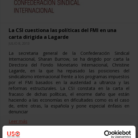
La CSI cuestiona las políticas del FMI en una
carta dirigida a Lagarde
JULIO 8, 2013
La secretaria general de la Confederación Sindical
Internacional, Sharan Burrow, se ha dirigido por carta la
Directora del Fondo Monetario Internacional, Christine
Lagarde, en la que ha repasado las posiciones del
sindicalismo internacional frente a los programas impuestos
por el FMI basados en la austeridad a ultranza y las
reformas estructurales. La CSI constata en la carta el
fracaso de dichas políticas, el enorme daño que están
haciendo a las economías en dificultades como es el caso
de, entre otras, la española y pone especial énfasis en
denunciar
Leer más