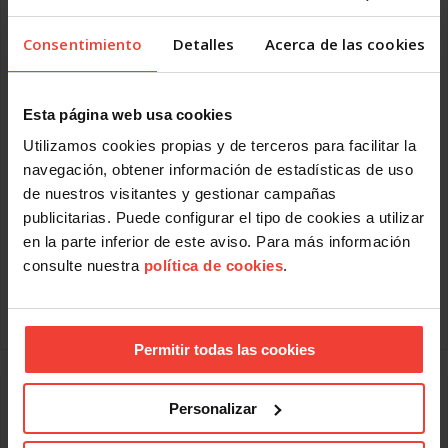
La Inspección de Trabajo impone una sanción
histórica de 500.000 € a Asturiana de Zinc
Consentimiento
Detalles
Acerca de las cookies
JULIO 4, 2013
La inspección de trabajo ha propuesto una ejemplarizante
sanción de 500.000 euros a la empresa AZSA, a
Esta página web usa cookies
consecuencia del grave accidente ocurrido en sus
Utilizamos cookies propias y de terceros para facilitar la
instalaciones que causó las exposición al mercurio de los
trabajadores de la subcontrata IMSA. Estos trabajadores se
navegación, obtener información de estadísticas de uso
encontraban realizando labores de mantenimiento en la
de nuestros visitantes y gestionar campañas
planta de tostación de Juan de Nieva.
publicitarias. Puede configurar el tipo de cookies a utilizar
La multa a AZSA se fundamenta principalmente en la
en la parte inferior de este aviso. Para más información
ausencia de un medidor de mercurio, y en la falta de
consulte nuestra
política de cookies
.
colaboración por parte de la empresa durante la
investigación. A la empresa subcontratada, se
Leer más
Permitir todas las cookies
El Gobierno de Bangladesh examinará la
Personalizar
propuesta deficiente de legislación laboral
JULIO 3, 2013