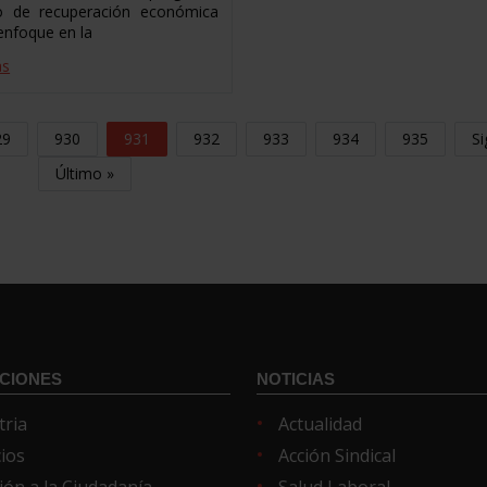
o de recuperación económica
enfoque en la
ás
29
930
931
932
933
934
935
Si
Último »
CIONES
NOTICIAS
tria
Actualidad
cios
Acción Sindical
ión a la Ciudadanía
Salud Laboral