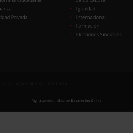
ñanza
Igualdad
idad Privada
Internacional
Formación
Elecciones Sindicales
·
Aviso Legal
·
Canal del informante
Página web desarrollada por
Desarrollos Online