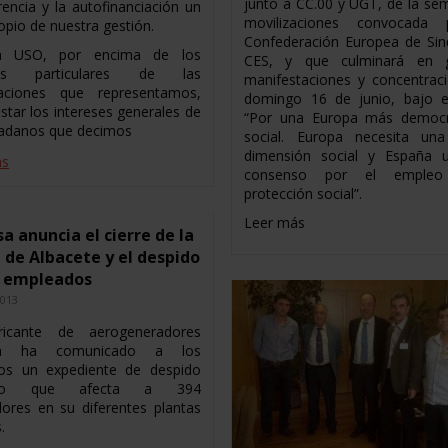
junto a CC.00 y UGT, de la se
rencia y la autofinanciación un
movilizaciones convocada 
opio de nuestra gestión.
Confederación Europea de Sind
a USO, por encima de los
CES, y que culminará en g
eses particulares de las
manifestaciones y concentraci
zaciones que representamos,
domingo 16 de junio, bajo e
star los intereses generales de
“Por una Europa más democr
dadanos que decimos
social. Europa necesita una
dimensión social y España 
ás
consenso por el emple
protección social”.
Leer más
 anuncia el cierre de la
 de Albacete y el despido
3 empleados
2013
ricante de aerogeneradores
a ha comunicado a los
tos un expediente de despido
tivo que afecta a 394
dores en su diferentes plantas
.