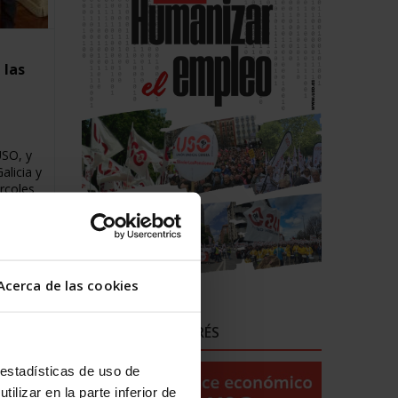
 las
USO, y
alicia y
ércoles
eral de
con la
onde se
ión
triales
Acerca de las cookies
creto
 de
re de
ENLACES DE INTERÉS
adó a la
 estadísticas de uso de
vorable
ilizar en la parte inferior de