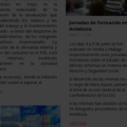
recios en mayo es la
cuencia indeseable de la
ación de la devaluación que
adeciendo los salarios y las
Jornadas de formación e
del trabajo y el mantenimiento
Andalucía
ficado –a tenor del desplome de
JUNIO 11, 2013
nda interna– de los márgenes
ficios empresariales. La
Los días 4 y 5 de junio se han
ución de la demanda interna y
realizado en Sevilla y Málaga
to del consumo en el PIB, está
respectivamente unas jornada
 mínimos, incidiendo
formativas sobre el estudio de 
ivamente en la actividad
últimas reformas en materia d
ica.
derecho y Seguridad Social.
e escenario, donde la inflación
El desarrollo de las mismas ha 
nte vuelve a superar al
a cargo de Nuria Ayuso, perten
al área de Acción Sindical de la
ás
Confederación de la USO.
A las mismas han asistido un to
56 delegados procedentes de 
Andalucía.
Leer más