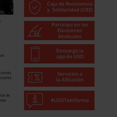
n
s
las
e
corrido
eciente
tal de
toda