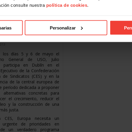
a los proyectos Industriales de
ación consulte nuestra
política de cookies
.
Corcoesto,
Leer más
s sindicales europeos
 fuertes inversiones
sarias
Personalizar
Per
a recuperación y
miento del empleo
2013
e los días 5 y 6 de mayo el
ario General de USO, Julio
r, participa en Dublín en el
Ejecutivo de la Confederación
 de Sindicatos (CES) y en la
ncia de la central europea de
e período dedicada a proponer
as alternativas concretas para
ecer el crecimiento, reducir el
leo y la construcción de una
más justa.
a CES, Europa necesita un
 urgente de prioridades en
de un verdadero programa