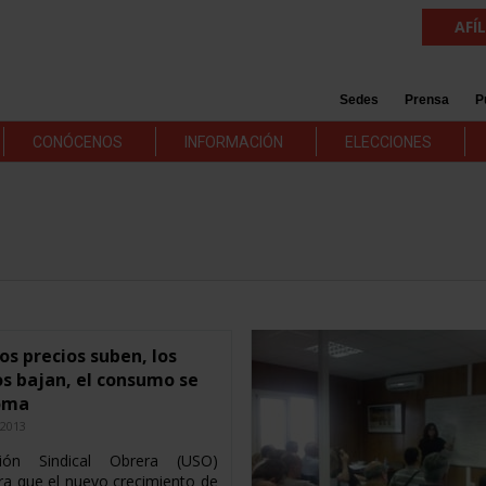
AFÍ
Sedes
Prensa
P
CONÓCENOS
INFORMACIÓN
ELECCIONES
os precios suben, los
os bajan, el consumo se
oma
 2013
ón Sindical Obrera (USO)
ra que el nuevo crecimiento de