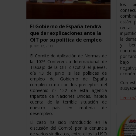
los p
conse
combin
están p
El Gobierno de España tendrá
rentas 
que dar explicaciones ante la
injusti
la dema
OIT por su política de empleo
y bene
JUNIO 12, 2013
contrib
El Comité de Aplicación de Normas de
por tan
la 102ª Conferencia Internacional de
bajo
Trabajo de la OIT discutirá el jueves,
negat
día 13 de junio, si las políticas de
económ
empleo del Gobierno de España
Con est
cumplen o no con los preceptos del
subyace
Convenio nº 122 de esta agencia
tripartita de Naciones Unidas, habida
Leer m
cuenta de la terrible situación de
nuestro país en materia de
desempleo.
El caso ha sido introducido en la
discusión del Comité por la denuncia
de varios sindicatos, entre ellos la USO