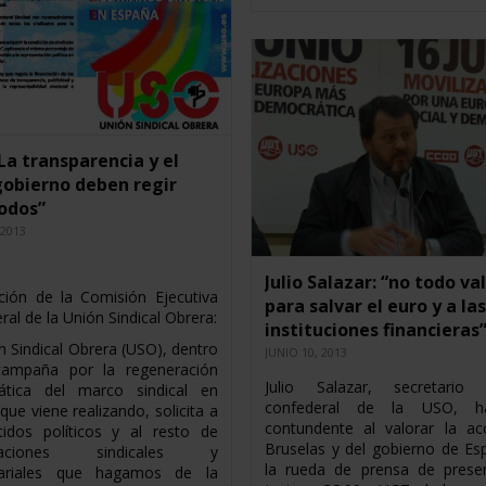
La transparencia y el
obierno deben regir
odos”
 2013
Julio Salazar: “no todo va
ción de la Comisión Ejecutiva
para salvar el euro y a la
al de la Unión Sindical Obrera:
instituciones financieras
n Sindical Obrera (USO), dentro
JUNIO 10, 2013
campaña por la regeneración
Julio Salazar, secretario 
ática del marco sindical en
confederal de la USO, h
ue viene realizando, solicita a
contundente al valorar la ac
tidos políticos y al resto de
Bruselas y del gobierno de Es
izaciones sindicales y
la rueda de prensa de presen
ariales que hagamos de la