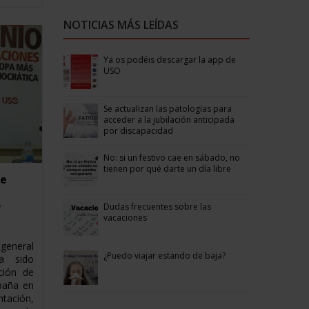
NOTICIAS MÁS LEÍDAS
Ya os podéis descargar la app de
USO
Se actualizan las patologías para
acceder a la jubilación anticipada
por discapacidad
No: si un festivo cae en sábado, no
tienen por qué darte un día libre
le
s
Dudas frecuentes sobre las
”
vacaciones
general
¿Puedo viajar estando de baja?
a sido
ción de
paña en
tación,