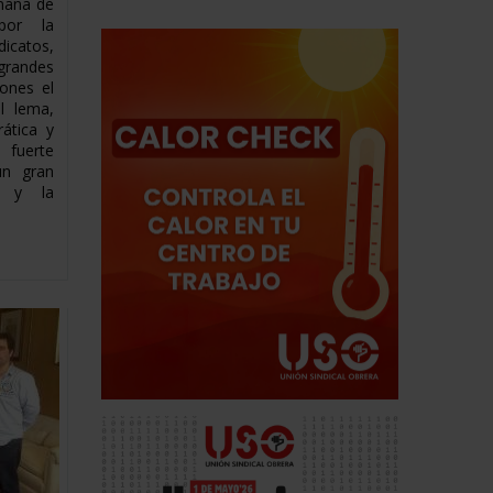
mana de
por la
icatos,
randes
ones el
l lema,
ática y
 fuerte
un gran
o y la