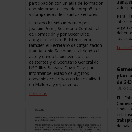
transpa
participación con un aula de formación
valor pr
completamente llena de compañeros
y compañeras de distintos sectores.
Para l
inter
El mismo ha sido impartido por
organi
Joaquín Pérez, Secretario Confederal
deben e
de Formación y por Oscar Díaz,
los ciu
abogado de Uso-IB. Intervinieron
también el Secretario de Organización
Leer m
Juan Antonio Salamanca, abriendo el
acto y dando la bienvenida a los
asistentes y el Secretario General de
USO Illes Balears, David Díaz, para
Gamesa
informar del estado de algunos
planta
convenios colectivos en la actualidad
de 24
en Mallorca y exponer los
JUNIO 7, 
Leer más
El Fab
Games
sindica
colec
trabaja
de palas