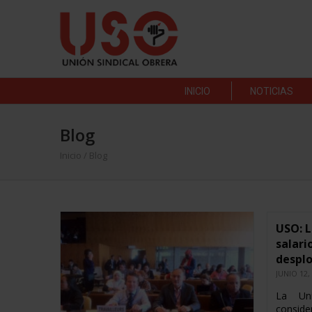
INICIO
NOTICIAS
Blog
Inicio
/ Blog
USO: L
salari
despl
JUNIO 12,
La Uni
conside