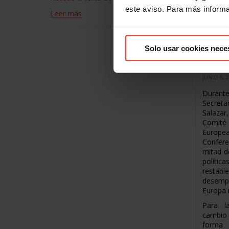
este aviso. Para más inform
Leer más
Lídere
exigen
Solo usar cookies nece
para l
creci
JUNIO 5, 
Durant
Secret
Salaza
Comité 
Europea
Confere
mitad d
polític
restabl
desemp
Europa 
Para l
cambio
forma 