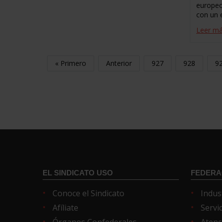
europe
con un 
Leer m
« Primero
Anterior
927
928
9
EL SINDICATO USO
FEDERA
Conoce el Sindicato
Indus
Afíliate
Servi
Órganos Confederales
Atenc