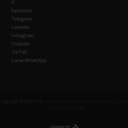
X
Facebook
Telegram
Linkedin
Instagram
Youtube
TikTok
Canal WhatsApp
Copyright © 2026 USO ·
Política de privacidad
·
Cookies
·
Aviso Legal
·
Canal del informante