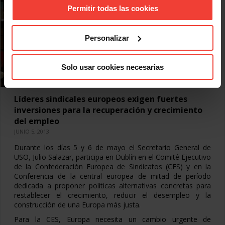
Permitir todas las cookies
Personalizar
Solo usar cookies necesarias
Líderes sindicales europeos exigen fuertes
inversiones para la recuperación y crecimiento
del empleo
JUNIO 5, 2013
Durante los días 5 y 6 de mayo el Secretario General de
USO, Julio Salazar, participa en Dublín en el Comité Ejecutivo
de la Confederación Europea de Sindicatos (CES) y en la
Conferencia de la central europea de mitad de período
dedicada a proponer políticas alternativas concretas para
restablecer el crecimiento, reducir el desempleo y la
construcción de una Europa más justa.
Para la CES, Europa necesita un cambio urgente de