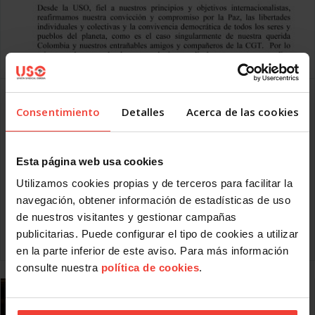
Carta del Secretario General Confederal de la
USO a los compañeros de la CGT de Colombia
Consentimiento
Detalles
Acerca de las cookies
JUNIO 5, 2013
El Secretario General Confederal de la USO, Julio Salazar, ha
remitido una carta al Presidente de la CGT de Colombia,
Esta página web usa cookies
Julio Roberto Gómez Ezquerra, transmitiendo el aliento y la
Utilizamos cookies propias y de terceros para facilitar la
solidaridad de la USO ante el comunicado terrorista emitido
por las FARC contra la CGT y sus principales dirigentes.
navegación, obtener información de estadísticas de uso
de nuestros visitantes y gestionar campañas
Accede al texto de la carta
publicitarias. Puede configurar el tipo de cookies a utilizar
Leer más
en la parte inferior de este aviso. Para más información
consulte nuestra
política de cookies
.