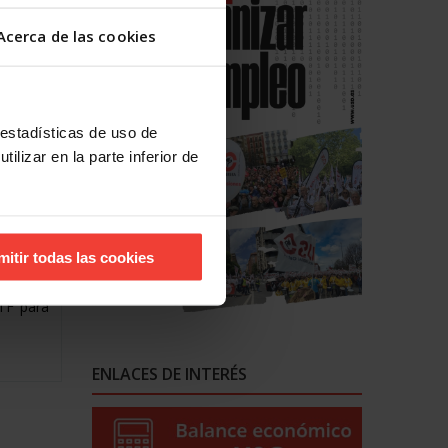
OBAL
Acerca de las cookies
Workers
on una
l Estrel
 estadísticas de uso de
urado el
con la
ilizar en la parte inferior de
apertura
n, quien
cipantes
, entre
an una
mitir todas las cookies
 USO, y
uturas
ETF para
ENLACES DE INTERÉS