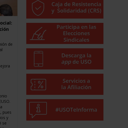
ocial:
ción
nión de
al
ejora
onio
FEUSO.
na
E, pues
ios y
O se