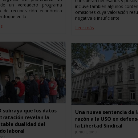
consideran necesarios y positiv
de un verdadero programa
incluye también algunos conten
o de recuperación económica
omisiones cuya valoración resu
enfoque en la
negativa e insuficiente
ás
Leer más
 subraya que los datos
Una nueva sentencia da l
tratación revelan la
razón a la USO en defens
table dualidad del
la Libertad Sindical
do laboral
JUNIO 3, 2013
2013