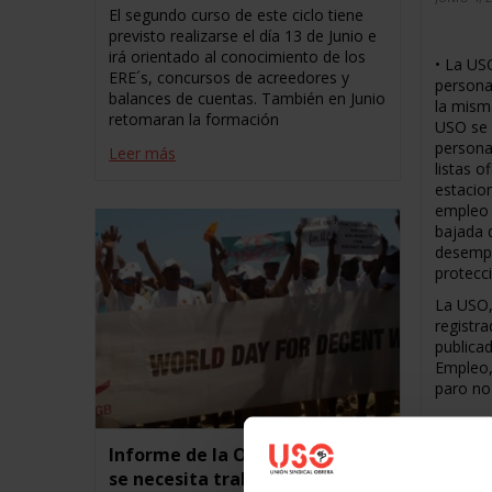
El segundo curso de este ciclo tiene
previsto realizarse el día 13 de Junio e
irá orientado al conocimiento de los
• La USO
ERE´s, concursos de acreedores y
persona
balances de cuentas. También en Junio
la mism
retomaran la formación
USO se f
persona
Leer más
listas o
estacion
empleo 
bajada 
desempl
protecci
La USO,
registr
publicad
Empleo,
paro no
Leer m
Informe de la ONU Post-2015:
se necesita trabajo decente y