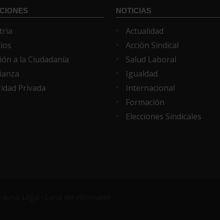
CIONES
NOTICIAS
tria
Actualidad
cios
Acción Sindical
ión a la Ciudadanía
Salud Laboral
ñanza
Igualdad
idad Privada
Internacional
Formación
Elecciones Sindicales
·
Aviso Legal
·
Canal del informante