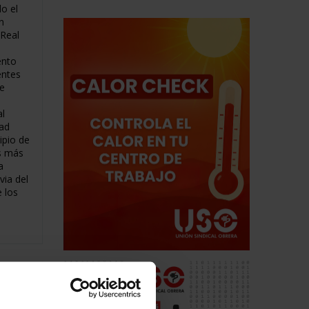
o el
n
 Real
ento
entes
de
al
tad
cipio de
os más
a
via del
 los
lín