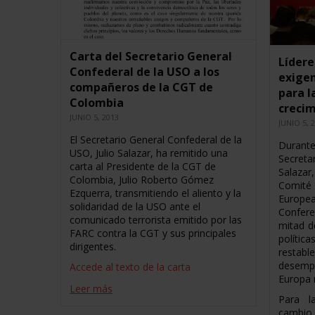
Carta del Secretario General
Lídere
Confederal de la USO a los
exigen
compañeros de la CGT de
para l
Colombia
creci
JUNIO 5, 2013
JUNIO 5, 
El Secretario General Confederal de la
Durant
USO, Julio Salazar, ha remitido una
Secret
carta al Presidente de la CGT de
Salaza
Colombia, Julio Roberto Gómez
Comité 
Ezquerra, transmitiendo el aliento y la
Europea
solidaridad de la USO ante el
Confere
comunicado terrorista emitido por las
mitad d
FARC contra la CGT y sus principales
polític
dirigentes.
restabl
desemp
Accede al texto de la carta
Europa 
Leer más
Para l
cambio