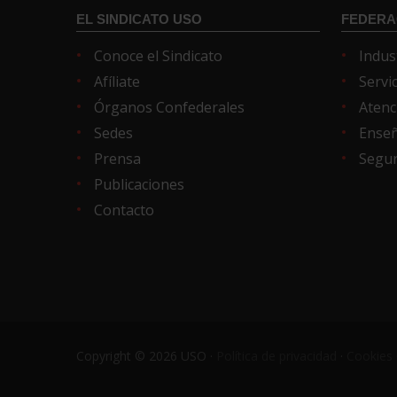
EL SINDICATO USO
FEDERA
Conoce el Sindicato
Indus
Afíliate
Servi
Órganos Confederales
Atenc
Sedes
Ense
Prensa
Segur
Publicaciones
Contacto
Copyright © 2026 USO ·
Política de privacidad
·
Cookies