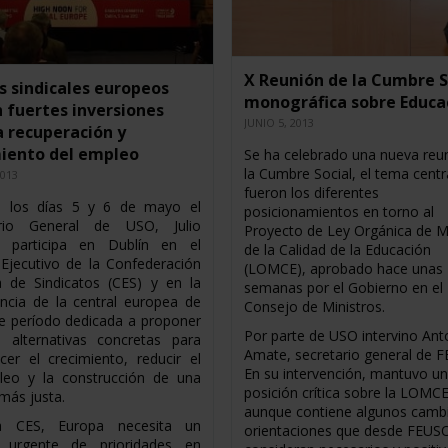
X Reunión de la Cumbre S
s sindicales europeos
monográfica sobre Educa
 fuertes inversiones
JUNIO 5, 2013
a recuperación y
miento del empleo
Se ha celebrado una nueva reu
la Cumbre Social, el tema centr
2013
fueron los diferentes
e los días 5 y 6 de mayo el
posicionamientos en torno al
ario General de USO, Julio
Proyecto de Ley Orgánica de M
r, participa en Dublín en el
de la Calidad de la Educación
Ejecutivo de la Confederación
(LOMCE), aprobado hace unas
 de Sindicatos (CES) y en la
semanas por el Gobierno en el
ncia de la central europea de
Consejo de Ministros.
e período dedicada a proponer
Por parte de USO intervino Ant
as alternativas concretas para
Amate, secretario general de 
ecer el crecimiento, reducir el
En su intervención, mantuvo u
leo y la construcción de una
posición crítica sobre la LOMC
más justa.
aunque contiene algunos camb
a CES, Europa necesita un
orientaciones que desde FEUS
 urgente de prioridades en