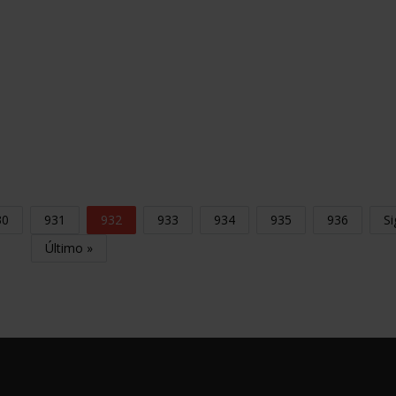
30
931
932
933
934
935
936
Si
Último »