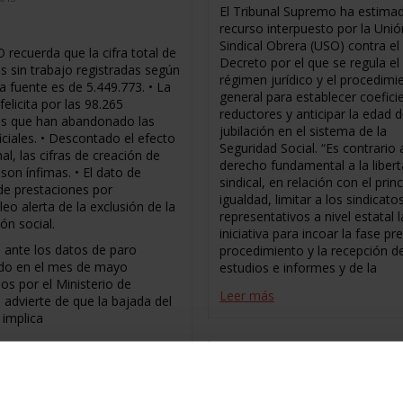
El Tribunal Supremo ha estimad
recurso interpuesto por la Unió
Sindical Obrera (USO) contra el
 recuerda que la cifra total de
Decreto por el que se regula el
s sin trabajo registradas según
régimen jurídico y el procedimi
a fuente es de 5.449.773. • La
general para establecer coefici
elicita por las 98.265
reductores y anticipar la edad 
s que han abandonado las
jubilación en el sistema de la
ficiales. • Descontado el efecto
Seguridad Social. “Es contrario 
al, las cifras de creación de
derecho fundamental a la liber
son ínfimas. • El dato de
sindical, en relación con el prin
de prestaciones por
igualdad, limitar a los sindicat
eo alerta de la exclusión de la
representativos a nivel estatal l
ón social.
iniciativa para incoar la fase pre
 ante los datos de paro
procedimiento y la recepción de
ado en el mes de mayo
estudios e informes y de la
os por el Ministerio de
Leer más
 advierte de que la bajada del
 implica
ás
La USO participa en el IV
Congreso de la ETF en Ber
JUNIO 3, 2013