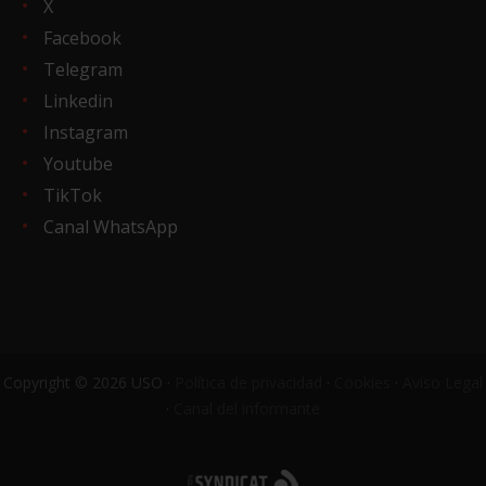
X
Facebook
Telegram
Linkedin
Instagram
Youtube
TikTok
Canal WhatsApp
Copyright © 2026 USO ·
Política de privacidad
·
Cookies
·
Aviso Legal
·
Canal del informante