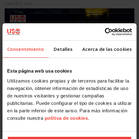
7 AGOSTO, 2026
Consentimiento
Detalles
Acerca de las cookies
Salud laboral
Esta página web usa cookies
Utilizamos cookies propias y de terceros para facilitar la
Presentismo, ir a trabajar enfermo por miedo: el problema
que ninguna empresa quiere medir
navegación, obtener información de estadísticas de uso
5 AGOSTO, 2026
de nuestros visitantes y gestionar campañas
publicitarias. Puede configurar el tipo de cookies a utilizar
en la parte inferior de este aviso. Para más información
consulte nuestra
política de cookies
.