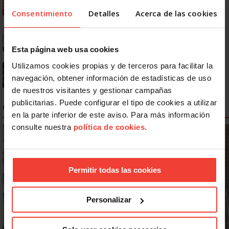
Consentimiento
Detalles
Acerca de las cookies
¿Cuánto tiempo de descanso tengo durante y entre jornada
laboral?
Esta página web usa cookies
Utilizamos cookies propias y de terceros para facilitar la
Presentismo, ir a trabajar enfermo por miedo: el problema que
ninguna empresa quiere medir
navegación, obtener información de estadísticas de uso
de nuestros visitantes y gestionar campañas
publicitarias. Puede configurar el tipo de cookies a utilizar
CAMPAÑAS SALUD LABORAL
en la parte inferior de este aviso. Para más información
consulte nuestra
política de cookies
.
Permitir todas las cookies
Personalizar