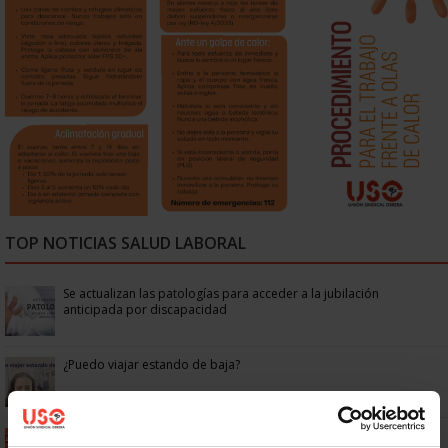
TOP NOTICIAS SALUD LABORAL
Se actualizan las patologías para acceder a la jubilación
anticipada por discapacidad
¿Puedo viajar estando de baja?
USO estrena Calor Check: en 2 minutos sabrás si estás en riesgo