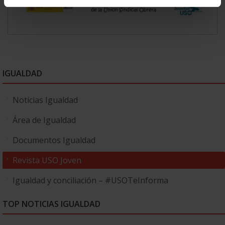
IGUALDAD
Noticias Igualdad
Área de Igualdad
Documentos Igualdad
Revista USO Joven
Igualdad y conciliación – #USOTeInforma
TOP NOTICIAS IGUALDAD