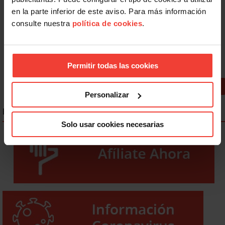
Servicios a la Afiliación
en la parte inferior de este aviso. Para más información
consulte nuestra
política de cookies
.
Promociones
Formación
Asesoría Jurídica
Permitir todas las cookies
Caja de Resistencia y Solidaridad
Personalizar
ENLACES DESTACADOS
Solo usar cookies necesarias