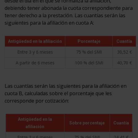
desde el día en el que se formaliza la afiliación,
debiendo tener abonada la cuota correspondiente para
tener derecho a la prestación. Las cuantías serán las
siguientes para la afiliación en cuota A:
Antigüedad en la afiliación
Porcentaje
Cuantía
Entre 3 y 6 meses
75 % del SMI
30,52 €
A partir de 6 meses
100 % del SMI
40,70 €
Las cuantías serán las siguientes para la afiliación en
cuota B, calculadas sobre el porcentaje que les
corresponde por cotización:
Antigüedad en la
Sobre porcentaje
Cuantía
afiliación
Entre 3 y 6 meses
75 % del SMI
24,41 €