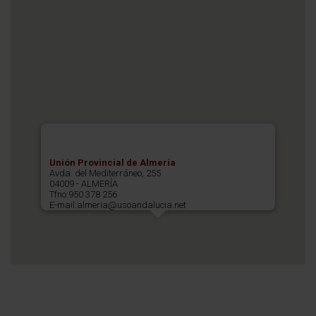
Unión Provincial de Almería
Avda. del Mediterráneo, 255
04009 - ALMERÍA
Tfno:950 378 256
E-mail:almeria@usoandalucia.net