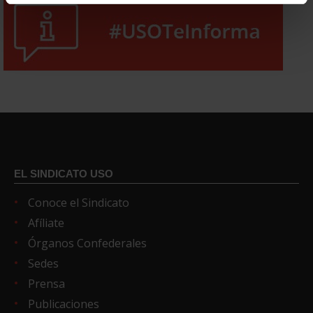
EL SINDICATO USO
Conoce el Sindicato
Afíliate
Órganos Confederales
Sedes
Prensa
Publicaciones