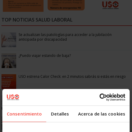
TOP NOTICIAS SALUD LABORAL
Se actualizan las patologías para acceder a la jubilación
anticipada por discapacidad
¿Puedo viajar estando de baja?
USO estrena Calor Check: en 2 minutos sabrás si estás en riesgo
¿Cuánto tiempo de descanso tengo durante y entre jornada
laboral?
Consentimiento
Detalles
Acerca de las cookies
Parte médico de baja y propuesta de alta de las Mutuas