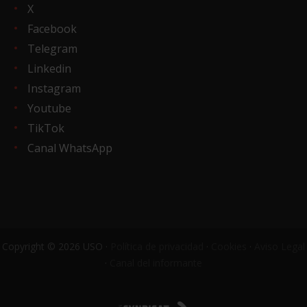
X
Facebook
Telegram
Linkedin
Instagram
Youtube
TikTok
Canal WhatsApp
Copyright © 2026 USO ·
Política de privacidad
·
Cookies
·
Aviso Legal
·
Canal del informante