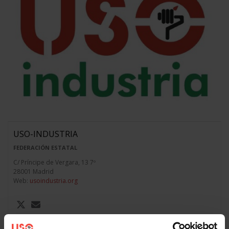
USO-INDUSTRIA
FEDERACIÓN ESTATAL
C/ Príncipe de Vergara, 13 7º
28001 Madrid
Web:
usoindustria.org