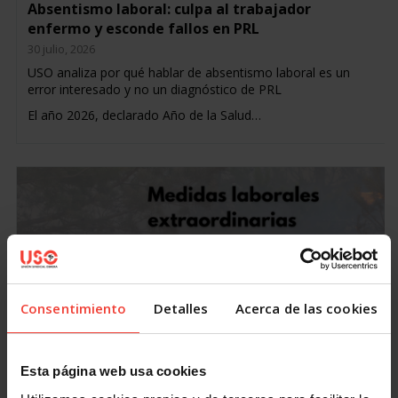
Absentismo laboral: culpa al trabajador
enfermo y esconde fallos en PRL
30 julio, 2026
USO analiza por qué hablar de absentismo laboral es un
error interesado y no un diagnóstico de PRL
El año 2026, declarado Año de la Salud…
Consentimiento
Detalles
Acerca de las cookies
Acción Sindical
Estas son las medidas de protección laboral para
Esta página web usa cookies
personas afectadas por los incendios