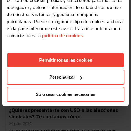
Utilizamos cookies propias y de terceros para facilitar la
30 julio, 2026
navegación, obtener información de estadísticas de uso
USO te explica las medidas de protección laboral para
de nuestros visitantes y gestionar campañas
afectados por los incendios: prestación extraordinaria,
ampliación del permiso por fallecimiento, etc.
publicitarias. Puede configurar el tipo de cookies a utilizar
en la parte inferior de este aviso. Para más información
Hoy se ha publicado en…
consulte nuestra
política de cookies
.
Permitir todas las cookies
Personalizar
Solo usar cookies necesarias
Acción Sindical
¿Quieres presentarte con USO a las elecciones
sindicales? Te contamos cómo
29 julio, 2026