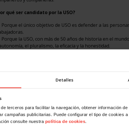
or qué ser candidato por la USO?
Porque el único objetivo de USO es defender a las persona
abajadoras.
Porque la USO, con más de 50 años de historia en el mund
autonomía, el pluralismo, la eficacia y la honestidad.
ica la transparencia económica y que basa su independencia
liación.
que dispone de Caja de Resistencia y Solidaridad (CRS), que
espidos, cierres patronales o huelgas.
Detalles
que otro sindicalismo es posible, queremos contar con
s
indical.
de terceros para facilitar la navegación, obtener información de
r campañas publicitarias. Puede configurar el tipo de cookies a ut
iones sindicales con un sindicato independiente. Como tú.
ación consulte nuestra
política de cookies
.