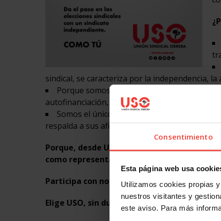
¿P
tr
sindical, se caracteriza por la independencia, la 
Porque somos un sindicato que exige y pract
autofinanciación, a partir de las cuotas de su afi
Somos el único sindicato de ámbito nacional 
respalda a sus afiliados y afiliadas en caso de d
Consentimiento
Porque, desde USO, estamos convencidos de 
como representante de los trabajadores.
Esta página web usa cookie
Participa con nosotros en nuestro proyecto s
Utilizamos cookies propias y 
nuestros visitantes y gestiona
Elige USO, sin duda. Da el paso en las elecc
este aviso. Para más inform