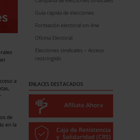
Campaña de elecciones sindicales
Guía rápida de elecciones
Formación electoral on-line
Oficina Electoral
Elecciones sindicales – Acceso
orales
restringido
ean
acceso a
ENLACES DESTACADOS
tas,
r
vos de
ás en la