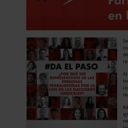
Se
co
de
re
Al
to
co
re
Ad
ig
ne
co