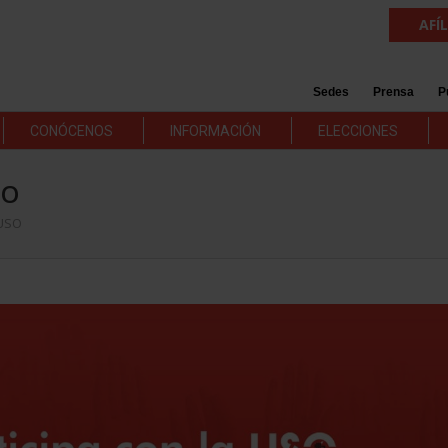
AFÍ
Sedes
Prensa
P
CONÓCENOS
INFORMACIÓN
ELECCIONES
SO
 USO