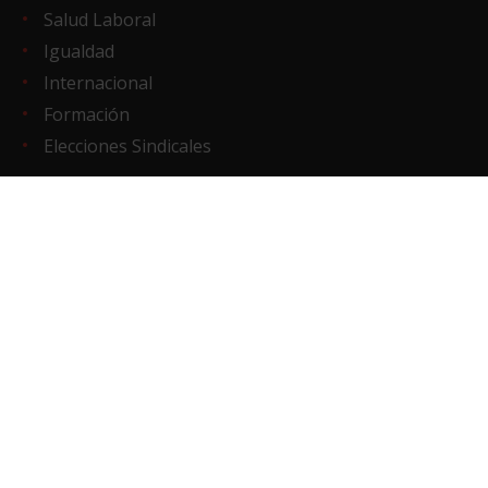
Salud Laboral
Igualdad
Internacional
Formación
Elecciones Sindicales
REDES SOCIALES
X
Facebook
Telegram
Linkedin
Instagram
Youtube
TikTok
Canal WhatsApp