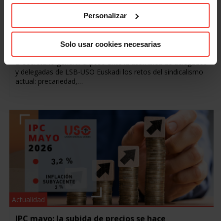
Acción Sindical
,
Organización
Personalizar
Pérez participa en la asamblea de LSB-USO
Euskadi para trazar la hoja de ruta sindical
Solo usar cookies necesarias
16 junio, 2026
El secretario general expuso ante la asamblea de delegados
y delegadas de LSB-USO Euskadi los retos del sindicalismo
actual: precariedad,…
Actualidad
IPC mayo: la subida de precios se hace