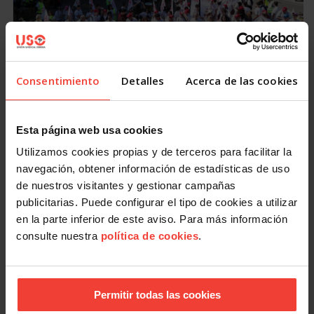
Actualidad
USO renueva sus reivindicaciones tras la
Consentimiento
Detalles
Acerca de las cookies
celebración de su 13 Congreso
17 junio, 2026
Esta página web usa cookies
El sindicato pide un modelo de contratación que encarezca
el despido, elimine el fraude en contratos temporales y
Utilizamos cookies propias y de terceros para facilitar la
reduzca progresivamente…
navegación, obtener información de estadísticas de uso
de nuestros visitantes y gestionar campañas
publicitarias. Puede configurar el tipo de cookies a utilizar
en la parte inferior de este aviso. Para más información
consulte nuestra
política de cookies
.
Permitir todas las cookies