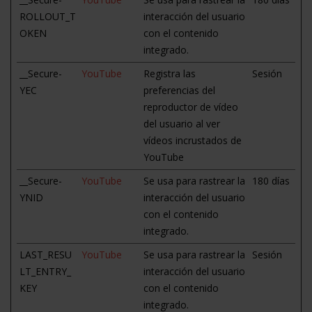
ROLLOUT_T
interacción del usuario
OKEN
con el contenido
integrado.
__Secure-
YouTube
Registra las
Sesión
YEC
preferencias del
reproductor de vídeo
del usuario al ver
vídeos incrustados de
YouTube
__Secure-
YouTube
Se usa para rastrear la
180 días
YNID
interacción del usuario
con el contenido
integrado.
LAST_RESU
YouTube
Se usa para rastrear la
Sesión
LT_ENTRY_
interacción del usuario
KEY
con el contenido
integrado.