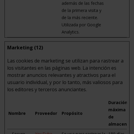
además de las fechas
de la primera visita y
de la más reciente.
Utilizada por Google
Analytics.
Marketing (12)
Las cookies de marketing se utilizan para rastrear a
los visitantes en las páginas web. La intención es
mostrar anuncios relevantes y atractivos para el
usuario individual, y por lo tanto, más valiosos para
los editores y terceros anunciantes.
Duración
máxima
Nombre
Proveedor
Propósito
de
almacenam
__Secure-
YouTube
Se usa para rastrear la
180 días