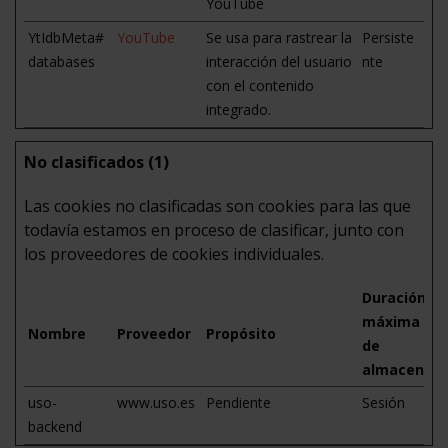
YouTube
YtIdbMeta#
YouTube
Se usa para rastrear la
Persiste
databases
interacción del usuario
nte
con el contenido
integrado.
No clasificados (1)
Las cookies no clasificadas son cookies para las que
todavía estamos en proceso de clasificar, junto con
los proveedores de cookies individuales.
Duración
máxima
Nombre
Proveedor
Propósito
de
almacenam
uso-
www.uso.es
Pendiente
Sesión
backend