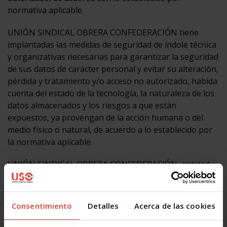
normativa aplicable.
UNIÓN SINDICAL OBRERA CONFEDERACIÓN tiene
implantadas las medidas de seguridad de índole técnica
y organizativas necesarias para garantizar la seguridad
de sus datos de carácter personal y evitar su alteración,
pérdida y tratamiento y/o acceso no autorizado, habida
cuenta del estado de la tecnología, la naturaleza de los
datos almacenados y los riesgos a que están
expuestos, ya provengan de la acción humana o del
medio físico o natural, de acuerdo a lo establecido por
la normativa aplicable.
UNIÓN SINDICAL OBRERA CONFEDERACIÓN, entidad
preocupada por la privacidad, en orden a reforzar la
confidencialidad e integridad de la información en su
organización, mantiene continuamente la supervisión,
Consentimiento
Detalles
Acerca de las cookies
control y evaluación de sus procesos para asegurar el
respeto a la privacidad y seguridad de la información,