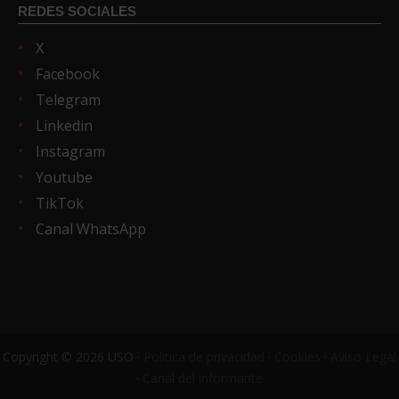
REDES SOCIALES
X
Facebook
Telegram
Linkedin
Instagram
Youtube
TikTok
Canal WhatsApp
Copyright © 2026 USO ·
Política de privacidad
·
Cookies
·
Aviso Legal
·
Canal del informante