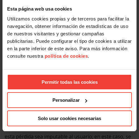
según los estándares internacionales.
Esta página web usa cookies
Utilizamos cookies propias y de terceros para facilitar la
Protección de la información alojada
navegación, obtener información de estadísticas de uso
UNIÓN SINDICAL OBRERA CONFEDERACIÓN realiza
de nuestros visitantes y gestionar campañas
copias de seguridad de los contenidos alojados en sus
publicitarias. Puede configurar el tipo de cookies a utilizar
servidores, sin embargo no se responsabiliza de la
en la parte inferior de este aviso. Para más información
pérdida o el borrado accidental de los datos por parte
consulte nuestra
política de cookies
.
de los usuarios. De igual manera, no garantiza la
reposición total de los datos borrados por los usuarios,
ya que los citados datos podrían haber sido suprimidos
Permitir todas las cookies
y/o modificados durante el periodo de tiempo
transcurrido desde la última copia de seguridad.
Personalizar
Los servicios ofertados, excepto los específicos de
backup, no incluyen la reposición de los contenidos
Solo usar cookies necesarias
conservados en las copias de seguridad realizadas por
UNIÓN SINDICAL OBRERA CONFEDERACIÓN, cuando
esta pérdida sea imputable al usuario; en este caso, se