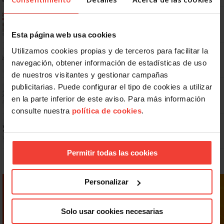
Ya os podéis descargar la app de USO
Esta página web usa cookies
Utilizamos cookies propias y de terceros para facilitar la
No: si un festivo cae en sábado, no tienen por qué darte un día
libre
navegación, obtener información de estadísticas de uso
de nuestros visitantes y gestionar campañas
publicitarias. Puede configurar el tipo de cookies a utilizar
Dudas frecuentes sobre las vacaciones
en la parte inferior de este aviso. Para más información
consulte nuestra
política de cookies
.
Prepara gratis con USO las oposiciones a AGE, Seguridad Social y
Correos
Permitir todas las cookies
Personalizar
Solo usar cookies necesarias