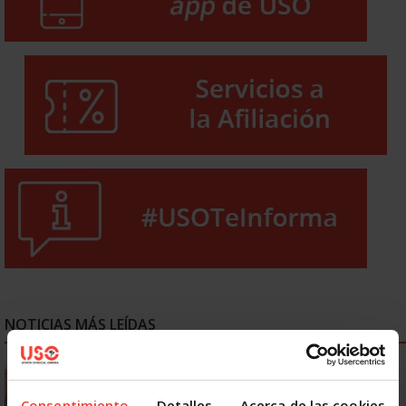
NOTICIAS MÁS LEÍDAS
Se actualizan las patologías para acceder a la jubilación
anticipada por discapacidad
Consentimiento
Detalles
Acerca de las cookies