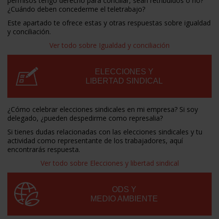
permisos tengo derecho para conciliar, sean retribuidos o no?
¿Cuándo deben concederme el teletrabajo?
Este apartado te ofrece estas y otras respuestas sobre igualdad
y conciliación.
Ver todo sobre Igualdad y conciliación
ELECCIONES Y
LIBERTAD SINDICAL
¿Cómo celebrar elecciones sindicales en mi empresa? Si soy
delegado, ¿pueden despedirme como represalia?
Si tienes dudas relacionadas con las elecciones sindicales y tu
actividad como representante de los trabajadores, aquí
encontrarás respuesta.
Ver todo sobre Elecciones y libertad sindical
ODS Y
MEDIO AMBIENTE