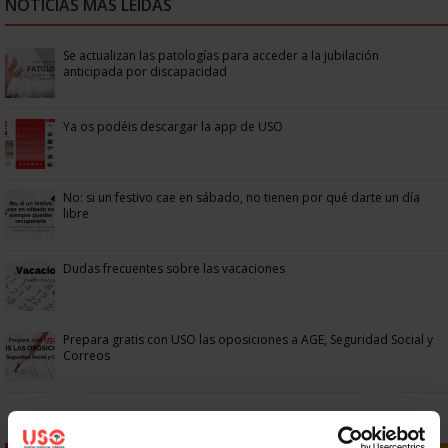
NOTICIAS MÁS LEÍDAS
Se actualizan las patologías para acceder a la jubilación
anticipada por discapacidad
Ya os podéis descargar la app de USO
No: si un festivo cae en sábado, no tienen por qué darte un día
libre
Dudas frecuentes sobre las vacaciones
Prepara gratis con USO las oposiciones a AGE, Seguridad Social y
Correos