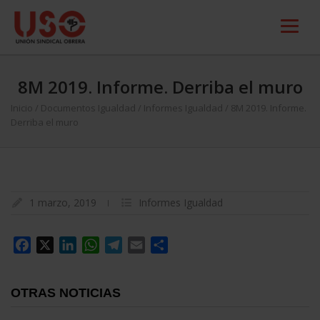
8M 2019. Informe. Derriba el muro
Inicio
/
Documentos Igualdad
/
Informes Igualdad
/
8M 2019. Informe.
Derriba el muro
1 marzo, 2019
Informes Igualdad
Facebook
X
LinkedIn
WhatsApp
Telegram
Email
Compartir
OTRAS NOTICIAS