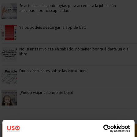
Se actualizan las patologías para acceder a la jubilación
anticipada por discapacidad
Ya os podéis descargar la app de USO
No: si un festivo cae en sábado, no tienen por qué darte un día
libre
Dudas frecuentes sobre las vacaciones
¿Puedo viajar estando de baja?