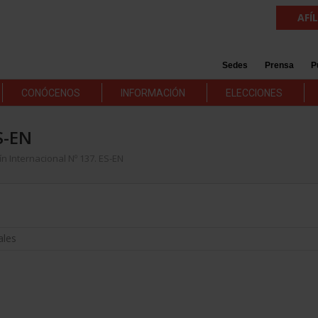
AFÍ
Sedes
Prensa
P
CONÓCENOS
INFORMACIÓN
ELECCIONES
S-EN
ín Internacional Nº 137. ES-EN
ales