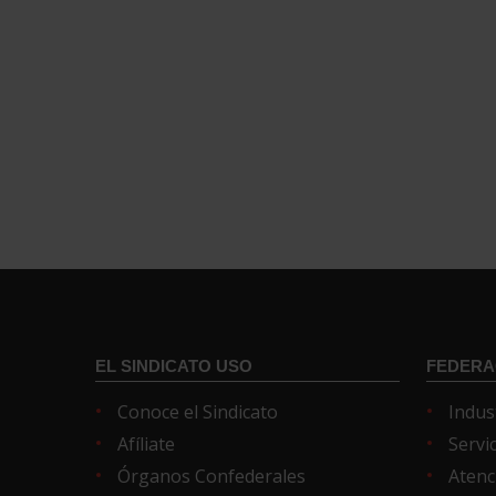
EL SINDICATO USO
FEDERA
Conoce el Sindicato
Indus
Afíliate
Servi
Órganos Confederales
Atenc