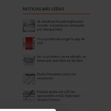
NOTICIAS MÁS LEÍDAS
Se actualizan las patologías para
acceder a la jubilación anticipada
por discapacidad
Ya os podéis descargar la app de
USO
No: si un festivo cae en sábado, no
tienen por qué darte un día libre
Dudas frecuentes sobre las
vacaciones
Prepara gratis con USO las
oposiciones a AGE, Seguridad
Social y Correos