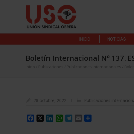
INICIO
NOTICIAS
Boletín Internacional Nº 137. E
Inicio
/
Publicaciones
/
Publicaciones internacionales
/
Bolet
28 octubre, 2022
Publicaciones internacion
Facebook
X
LinkedIn
WhatsApp
Telegram
Email
Compartir