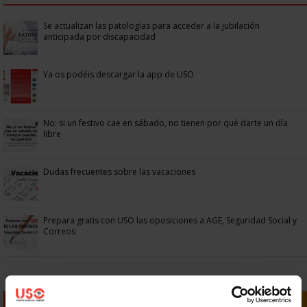
Se actualizan las patologías para acceder a la jubilación
anticipada por discapacidad
Ya os podéis descargar la app de USO
No: si un festivo cae en sábado, no tienen por qué darte un día
libre
Dudas frecuentes sobre las vacaciones
Prepara gratis con USO las oposiciones a AGE, Seguridad Social y
Correos