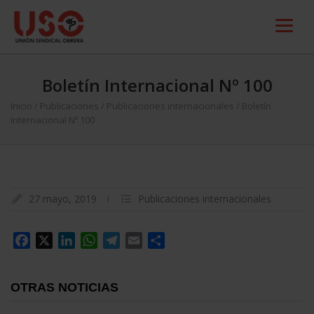
Boletín Internacional Nº 100
Inicio
/
Publicaciones
/
Publicaciones internacionales
/
Boletín
Internacional Nº 100
27 mayo, 2019
Publicaciones internacionales
Facebook
X
LinkedIn
WhatsApp
Telegram
Email
Compartir
OTRAS NOTICIAS