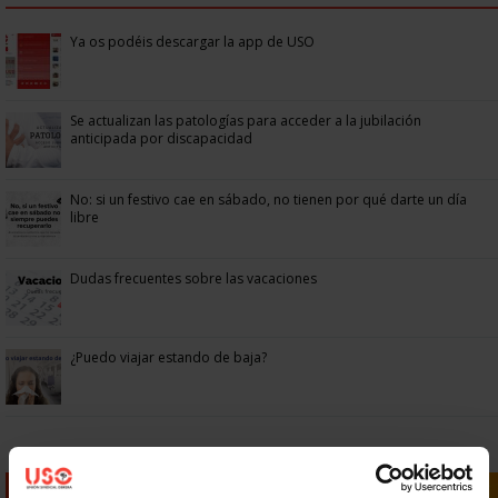
Ya os podéis descargar la app de USO
Se actualizan las patologías para acceder a la jubilación
anticipada por discapacidad
No: si un festivo cae en sábado, no tienen por qué darte un día
libre
Dudas frecuentes sobre las vacaciones
¿Puedo viajar estando de baja?